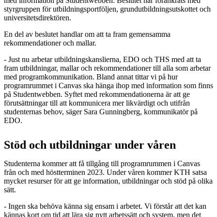
med information på Studentwebben. Beslutet har förankrats med
styrgruppen för utbildningsportföljen, grundutbildningsutskottet och
universitetsdirektören.
En del av beslutet handlar om att ta fram gemensamma
rekommendationer och mallar.
- Just nu arbetar utbildningskanslierna, EDO och THS med att ta
fram utbildningar, mallar och rekommendationer till alla som arbetar
med programkommunikation. Bland annat tittar vi på hur
programrummet i Canvas ska hänga ihop med information som finns
på Studentwebben. Syftet med rekommendationerna är att ge
förutsättningar till att kommunicera mer likvärdigt och utifrån
studenternas behov, säger Sara Gunningberg, kommunikatör på
EDO.
Stöd och utbildningar under våren
Studenterna kommer att få tillgång till programrummen i Canvas
från och med höstterminen 2023. Under våren kommer KTH satsa
mycket resurser för att ge information, utbildningar och stöd på olika
sätt.
- Ingen ska behöva känna sig ensam i arbetet. Vi förstår att det kan
kännas kort om tid att lära sig nytt arbetssätt och system, men det