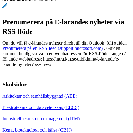
Prenumerera på E-lärandes nyheter via
RSS-flöde
Om du vill få e-lärandes nyheter direkt till din Outlook, följ guiden
Prenumerera på en RSS-feed (support.microsoft.com)
. Guiden
kommer be dig skriva in en webbadressen för RSS-flödet, ange då
följande webbadress: https://intra.kth.se/utbildning/e-larande/e-
larande-nyheter?rss=news
Skolsidor
Arkitektur och samhällsbyggnad (ABE)
Elektroteknik och datavetenskap (EECS)
Industriell teknik och management (ITM)
Kemi, bioteknologi och hälsa (CBH)