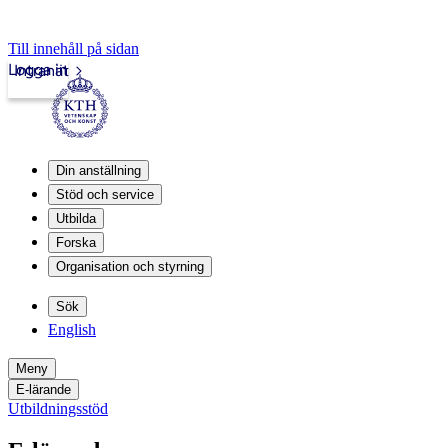
Till innehåll på sidan
Logga in
Intranät
Din anställning
Stöd och service
Utbilda
Forska
Organisation och styrning
Sök
English
Meny
E-lärande
Utbildningsstöd