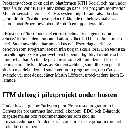
Programwebben är en del av plattformen KTH Social och har under
flera års tid varit KTH:s huvudsakliga kanal för programinformation.
Men de senaste åren har KTH:s systemmiljö förändrats. I höstas
genomförde förvaltningsobjektet E-lärande en behovsanalys av
bland annat Programwebben för att få en uppdaterad bild.
- Först och främst fanns det ett stort behov av ett gemensamt
arbetssätt för studentkommunikation, vilket KTH har börjat arbeta
med. Studentwebben har utvecklats och löser idag en del av
behoven som Programwebben från början skulle lösa. Den tekniska
förvaltningen av Programwebben har samtidigt blivit mindre och
mindre hållbar. Vi tittade på Canvas som ett komplement för de
behov som inte kan lösas av Studentwebben, som till exempel att
skicka meddelanden till studenter inom programmet, och Canvas
svarade väl mot dessa, säger Martin Löfgren, projektledare inom E-
lärande.
ITM deltog i pilotprojekt under hösten
Under hösten genomfördes en pilot för att testa programrum i
Canvas för programmet Industriell ekonomi. EDO och E-lärande
skapade mallar och rekommendationer som stöd till
programledningen. Studenter i årskurs tre testade programrummet
under höstterminen.