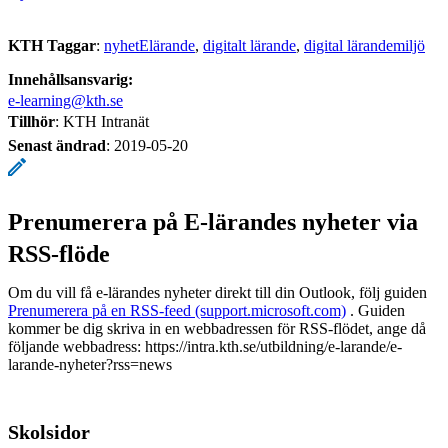
KTH Taggar
:
nyhetElärande
digitalt lärande
digital lärandemiljö
Innehållsansvarig:
e-learning@kth.se
Tillhör
: KTH Intranät
Senast ändrad
:
2019-05-20
Prenumerera på E-lärandes nyheter via
RSS-flöde
Om du vill få e-lärandes nyheter direkt till din Outlook, följ guiden
Prenumerera på en RSS-feed (support.microsoft.com)
. Guiden
kommer be dig skriva in en webbadressen för RSS-flödet, ange då
följande webbadress: https://intra.kth.se/utbildning/e-larande/e-
larande-nyheter?rss=news
Skolsidor