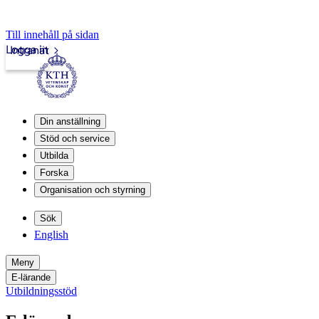
Till innehåll på sidan
Logga in
Intranät
Din anställning
Stöd och service
Utbilda
Forska
Organisation och styrning
Sök
English
Meny
E-lärande
Utbildningsstöd