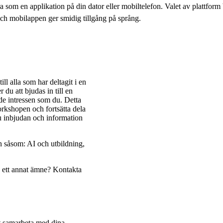
 som en applikation på din dator eller mobiltelefon. Valet av plattform
och mobilappen ger smidig tillgång på språng.
ll alla som har deltagit i en
u att bjudas in till en
de intressen som du. Detta
rkshopen och fortsätta dela
du inbjudan och information
n såsom: AI och utbildning,
på ett annat ämne? Kontakta
t samarbeta med dina