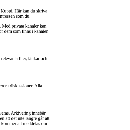
m Kuppi. Här kan du skriva
intressen som du.
v. Med privata kanaler kan
för dem som finns i kanalen.
 relevanta filer, länkar och
rera diskussioner. Alla
veras. Arkivering innebär
n att det inte längre går att
en kommer att meddelas om
.