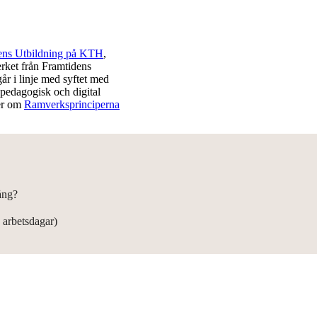
ens Utbildning på KTH
,
erket från Framtidens
år i linje med syftet med
 pedagogisk och digital
er om
Ramverksprinciperna
ång?
å arbetsdagar)