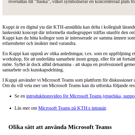
översättas till "flaska", vilket symboliserar en koncentrerad plats 
Kuppi är en digital yta där KTH-anställda kan delta i kollegialt lärand
lankesiskt koncept där informella studiegrupper träffas utanför den or
Kuppi kan du hitta kollegor som är intresserade av samma ämnen som
erfarenheter och insikter med varandra.
En Kuppi kan uppstå av olika anledningar, t.ex. som en uppföljning eft
workshop, för att underlätta samarbete inom grupp, eller för att fortsätt
möte. Syftet är dock alltid detsamma - att skapa en professionell gem
samarbete och kunskapsdelning.
I Kuppi använder vi Microsoft Teams som plattform för diskussioner
Om du vill veta mer om Microsoft Teams kan du utforska följande res
Se en
introduktionsvideo för Microsoft Teams (engelska, suppo
Läs mer om
Microsoft Teams på KTH:s intranät
.
Olika sätt att använda Microsoft Teams