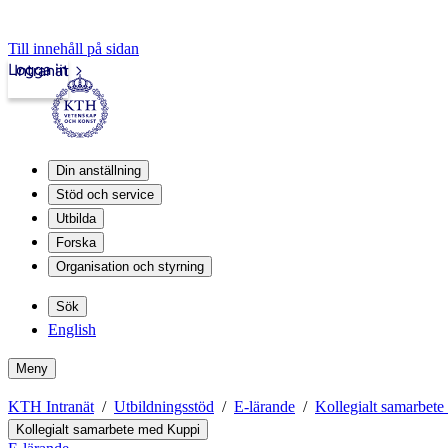
Till innehåll på sidan
Logga in
Intranät
Din anställning
Stöd och service
Utbilda
Forska
Organisation och styrning
Sök
English
Meny
KTH Intranät
Utbildningsstöd
E-lärande
Kollegialt samarbet
Kollegialt samarbete med Kuppi