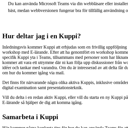
Du kan använda Microsoft Teams via din webbläsare eller installera
bäst, medan webbversionen fungerar bra för tillfällig användning 
Hur deltar jag i en Kuppi?
Inledningsvis kommer Kuppi att erbjudas som en frivillig uppföljning ti
workshop med E-lärande. Efter att ha genomfört en workshop kommer d
specifik Kuppi yta i Teams, tillsammans med personer som har liknan
kommer att vara ett utrymme där ni kan följa upp diskussioner från wo
idéer och tankar med varandra. Om du är intresserad av att delta får 
om hur du kommer igång via mail.
Det finns för närvarande några olika aktiva Kuppis, inklusive område
digital examination samt presentationsteknik.
Vill du delta i en redan aktiv Kuppi, eller vill du starta en ny Kuppi 
E-lärande så hjälper de dig att komma igång.
Samarbeta i Kuppi
Här kommer några konkreta tips för hur du kan använda Teams för at