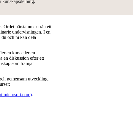
för kunskapsdelning.
e. Ordet härstammar från ett
dinarie undervisningen. I en
 du och ni kan dela
er en kurs eller en
a en diskussion efter ett
enskap som främjar
 och gemensam utveckling.
urser:
rt.microsoft.com)
.