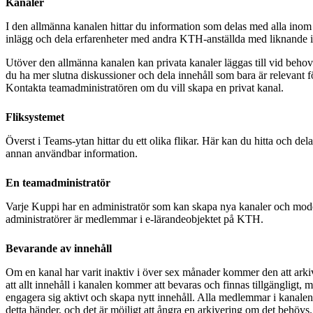
Kanaler
I den allmänna kanalen hittar du information som delas med alla ino
inlägg och dela erfarenheter med andra KTH-anställda med liknande 
Utöver den allmänna kanalen kan privata kanaler läggas till vid beho
du ha mer slutna diskussioner och dela innehåll som bara är relevant 
Kontakta teamadministratören om du vill skapa en privat kanal.
Fliksystemet
Överst i Teams-ytan hittar du ett olika flikar. Här kan du hitta och dela
annan användbar information.
En teamadministratör
Varje Kuppi har en administratör som kan skapa nya kanaler och mode
administratörer är medlemmar i e-lärandeobjektet på KTH.
Bevarande av innehåll
Om en kanal har varit inaktiv i över sex månader kommer den att arki
att allt innehåll i kanalen kommer att bevaras och finnas tillgängligt, me
engagera sig aktivt och skapa nytt innehåll. Alla medlemmar i kanal
detta händer, och det är möjligt att ångra en arkivering om det behövs