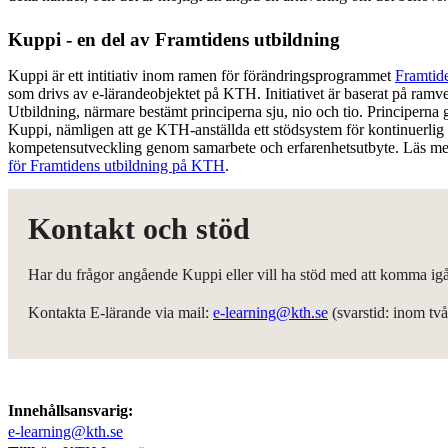
Kuppi - en del av Framtidens utbildning
Kuppi är ett intitiativ inom ramen för förändringsprogrammet
Framtid
som drivs av e-lärandeobjektet på KTH. Initiativet är baserat på ramv
Utbildning, närmare bestämt principerna sju, nio och tio. Principerna g
Kuppi, nämligen att ge KTH-anställda ett stödsystem för kontinuerlig
kompetensutveckling genom samarbete och erfarenhetsutbyte. Läs m
för Framtidens utbildning på KTH
.
Kontakt och stöd
Har du frågor angående Kuppi eller vill ha stöd med att komma ig
Kontakta E-lärande via mail:
e-learning@kth.se
(svarstid: inom tv
Innehållsansvarig:
e-learning@kth.se