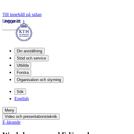
Till innehåll på sidan
Logga in
Intranät
Din anställning
Stöd och service
Utbilda
Forska
Organisation och styrning
Sök
English
Meny
Video och presentationsteknik
E-lärande