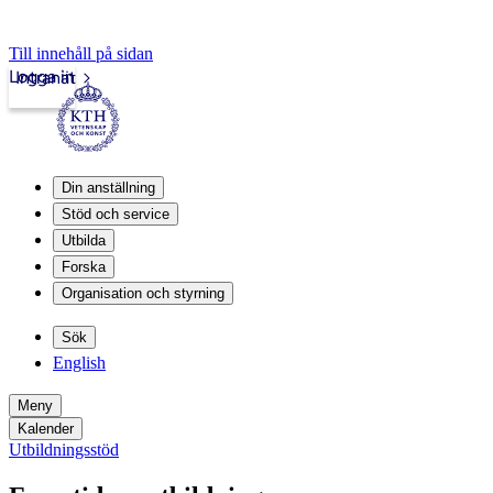
Till innehåll på sidan
Logga in
Intranät
Din anställning
Stöd och service
Utbilda
Forska
Organisation och styrning
Sök
English
Meny
Kalender
Utbildningsstöd