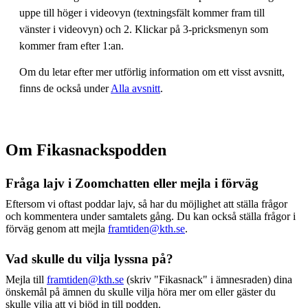
uppe till höger i videovyn (textningsfält kommer fram till
vänster i videovyn) och 2. Klickar på 3-pricksmenyn som
kommer fram efter 1:an.
Om du letar efter mer utförlig information om ett visst avsnitt,
finns de också under
Alla avsnitt
.
Om Fikasnackspodden
Fråga lajv i Zoomchatten eller mejla i förväg
Eftersom vi oftast poddar lajv, så har du möjlighet att ställa frågor
och kommentera under samtalets gång. Du kan också ställa frågor i
förväg genom att mejla
framtiden@kth.se
.
Vad skulle du vilja lyssna på?
Mejla till
framtiden@kth.se
(skriv "Fikasnack" i ämnesraden) dina
önskemål på ämnen du skulle vilja höra mer om eller gäster du
skulle vilja att vi bjöd in till podden.