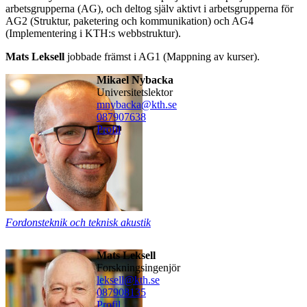
arbetsgrupperna (AG), och deltog själv aktivt i arbetsgrupperna för
AG2 (Struktur, paketering och kommunikation) och AG4
(Implementering i KTH:s webbstruktur).
Mats Leksell
jobbade främst i AG1 (Mappning av kurser).
Mikael Nybacka
universitetslektor
mnybacka@kth.se
08790
7638
Profil
Fordonsteknik och teknisk akustik
Mats Leksell
forskningsingenjör
leksell@kth.se
08790
8135
Profil