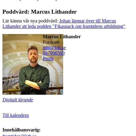
Poddvärd: Marcus Lithander
Lär känna vår nya poddvärd:
Johan lämnar över till Marcus
Lithander att leda podden "Fikasnack om framtidens utbildning"
Marcus Lithander
forskare
mlit@kth.se
08790
6599
Profil
Digitalt lärande
Till kalendern
Innehållsansvarig: