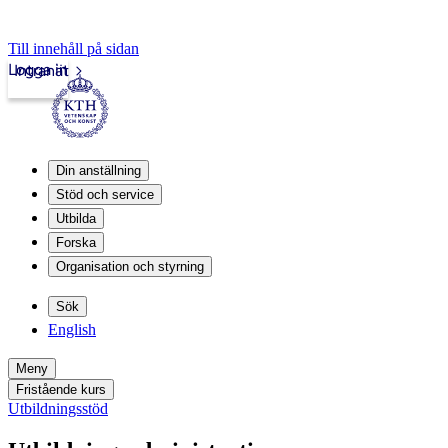
Till innehåll på sidan
Logga in
Intranät
Din anställning
Stöd och service
Utbilda
Forska
Organisation och styrning
Sök
English
Meny
Fristående kurs
Utbildningsstöd