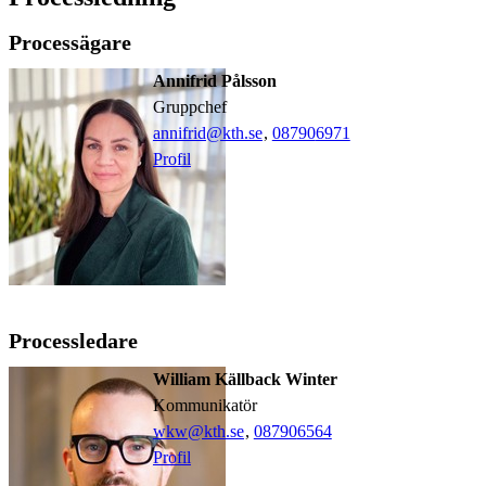
Processägare
Annifrid Pålsson
gruppchef
annifrid@kth.se
,
08790
6971
Profil
Processledare
William Källback Winter
kommunikatör
wkw@kth.se
,
08790
6564
Profil