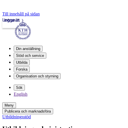
Till innehåll på sidan
Logga in
Intranät
Din anställning
Stöd och service
Utbilda
Forska
Organisation och styrning
Sök
English
Meny
Publicera och marknadsföra
Utbildningsstöd