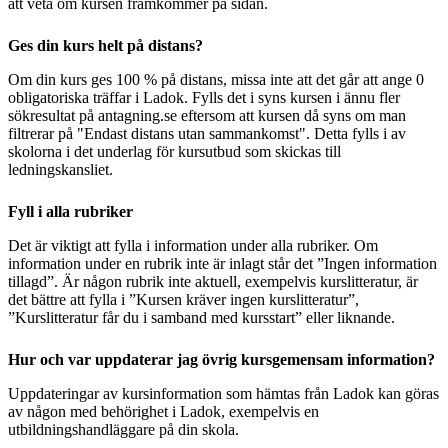
att veta om kursen framkommer på sidan.
Ges din kurs helt på distans?
Om din kurs ges 100 % på distans, missa inte att det går att ange 0
obligatoriska träffar i Ladok. Fylls det i syns kursen i ännu fler
sökresultat på antagning.se eftersom att kursen då syns om man
filtrerar på "Endast distans utan sammankomst". Detta fylls i av
skolorna i det underlag för kursutbud som skickas till
ledningskansliet.
Fyll i alla rubriker
Det är viktigt att fylla i information under alla rubriker. Om
information under en rubrik inte är inlagt står det ”Ingen information
tillagd”. Är någon rubrik inte aktuell, exempelvis kurslitteratur, är
det bättre att fylla i ”Kursen kräver ingen kurslitteratur”,
”Kurslitteratur får du i samband med kursstart” eller liknande.
Hur och var uppdaterar jag övrig kursgemensam information?
Uppdateringar av kursinformation som hämtas från Ladok kan göras
av någon med behörighet i Ladok, exempelvis en
utbildningshandläggare på din skola.