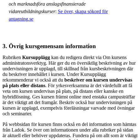
och marknadsföra anslagsfinansierade
vidareutbildningskurser
:
Se över, skapa sökord för
antagning.se
3. Övrig kursgemensam information
Rubriken
Kursupplägg
kan du redigera direkt via Om kursens
administratonsverktyg. Här ger du en översiktlig beskrivning av hur
undervisningen är upplagd, till skillnad från kursbeskrivningen där
du beskriver innehållet i kursen. Under Kursupplägg
rekommenderar vi också att du
beskriver om kursen undervisas
på plats eller distans
. För yrkesverksamma är det värdefullt att få
veta om kursen undervisas på plats, på distans eller kanske en
hybridlösning. Ges kursen främst online med enstaka campusträffar
är det viktigt att det framgår. Beskriv också hur undervisningen på
kursen är upplagd, exempelvis föreläsningar varvade med övningar
och seminarier.
På webbsidan för kursen finns också en del information som hämtas
från Ladok. Se över om informationen under alla rubriker på sidan
är aktuell eller behöver uppdateras. Fundera på om allt som är viktigt