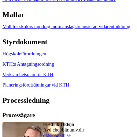
Mallar
Mall för skolors uppdrag inom anslagsfinansierad vidareutbildning
Styrdokument
Högskoleförordningen
KTH:s Antagningsordning
Verksamhetsplan för KTH
Planeringsförutsättningar vid KTH
Processledning
Processägare
Fredrik Oldsjö
avd.chef/bitr.univ.dir
oldsjo@kth.se