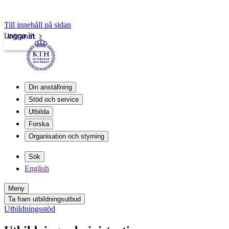
Till innehåll på sidan
Logga in
Intranät
Din anställning
Stöd och service
Utbilda
Forska
Organisation och styrning
Sök
English
Meny
Ta fram utbildningsutbud
Utbildningsstöd