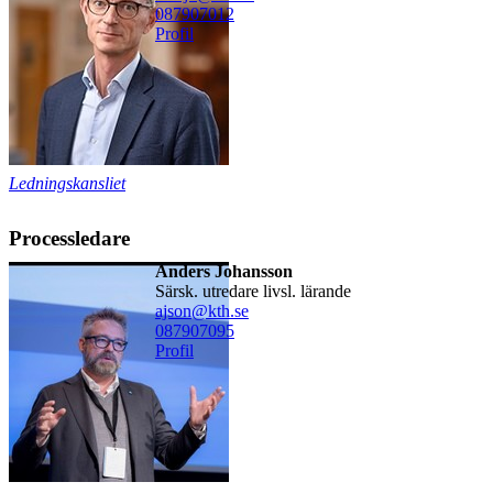
08790
7012
Profil
Ledningskansliet
Processledare
Anders Johansson
särsk. utredare livsl. lärande
ajson@kth.se
08790
7095
Profil