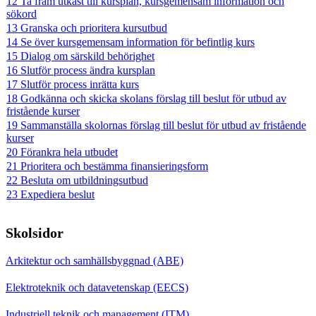
12 Ta fram utkast till kursplan, kursgemensam information och
sökord
13 Granska och prioritera kursutbud
14 Se över kursgemensam information för befintlig kurs
15 Dialog om särskild behörighet
16 Slutför process ändra kursplan
17 Slutför process inrätta kurs
18 Godkänna och skicka skolans förslag till beslut för utbud av
fristående kurser
19 Sammanställa skolornas förslag till beslut för utbud av fristående
kurser
20 Förankra hela utbudet
21 Prioritera och bestämma finansieringsform
22 Besluta om utbildningsutbud
23 Expediera beslut
Skolsidor
Arkitektur och samhällsbyggnad (ABE)
Elektroteknik och datavetenskap (EECS)
Industriell teknik och management (ITM)