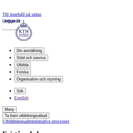
Till innehåll på sidan
Logga in
Intranät
Din anställning
Stöd och service
Utbilda
Forska
Organisation och styrning
Sök
English
Meny
Ta fram utbildningsutbud
Utbildningsadministrativa processer