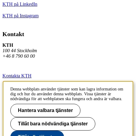
KTH på LinkedIn
KTH på Instagram
Kontakt
KTH
100 44 Stockholm
+46 8 790 60 00
Kontakta KTH
Jobba på KTH
Denna webbplats använder tjänster som kan lagra information om
dig och hur du använder denna webbplats. Vissa tjänster är
Press och media
nödvändiga för att webbplatsen ska fungera och andra är valbara.
Faktura och betalning KTH
Hantera valbara tjänster
Om KTH:s webbplatser
Tillåt bara nödvändiga tjänster
Tillgänglighetsredogörelse