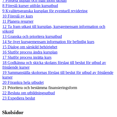
7 Fördela tidplan och mall inom skolan
8 Föreslå kurser utifrån kursutbud
9 Kvalitetsgranska kursplan för eventuell revidering
10 Föreslå ny kurs
11 Planera resurser
12 Ta fram utkast till kursplan, kursgemensam information och
sökord
13 Granska och prioritera kursutbud
14 Se över kursgemensam information för befintlig kurs
15 Dialog om särskild behörighet
16 Slutför process ändra kursplan
17 Slutför process inrätta kurs
18 Godkänna och skicka skolans förslag till beslut för utbud av
fristående kurser
19 Sammanställa skolornas förslag till beslut för utbud av fristående
kurser
20 Förankra hela utbudet
21 Prioritera och bestämma finansieringsform
22 Besluta om utbildningsutbud
23 Expediera beslut
Skolsidor