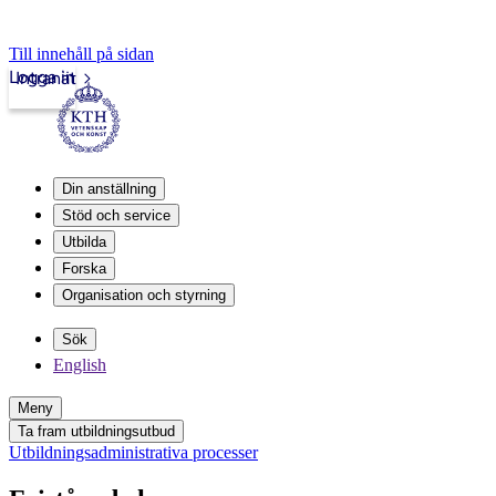
Till innehåll på sidan
Logga in
Intranät
Din anställning
Stöd och service
Utbilda
Forska
Organisation och styrning
Sök
English
Meny
Ta fram utbildningsutbud
Utbildningsadministrativa processer