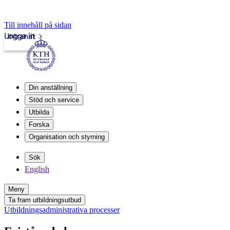
Till innehåll på sidan
Logga in
Intranät
Din anställning
Stöd och service
Utbilda
Forska
Organisation och styrning
Sök
English
Meny
Ta fram utbildningsutbud
Utbildningsadministrativa processer