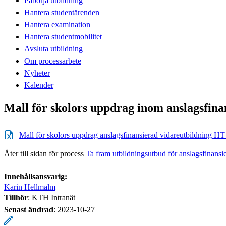
Påbörja utbildning
Hantera studentärenden
Hantera examination
Hantera studentmobilitet
Avsluta utbildning
Om processarbete
Nyheter
Kalender
Mall för skolors uppdrag inom anslagsfina
Mall för skolors uppdrag anslagsfinansierad vidareutbildning HT
Åter till sidan för process
Ta fram utbildningsutbud för anslagsfinansi
Innehållsansvarig:
Karin Hellmalm
Tillhör
: KTH Intranät
Senast ändrad
:
2023-10-27