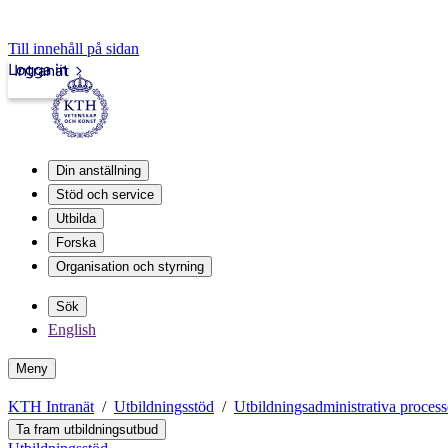
Till innehåll på sidan
Logga in
Intranät
Din anställning
Stöd och service
Utbilda
Forska
Organisation och styrning
Sök
English
Meny
KTH Intranät
Utbildningsstöd
Utbildningsadministrativa process
Ta fram utbildningsutbud