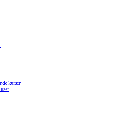
d
ende kurser
urser