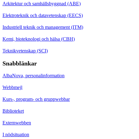
Arkitektur och samhällsbyggnad (ABE)
Elektroteknik och datavetenskap (EECS)
Industriell teknik och management (ITM)
Kemi, bioteknologi och hälsa (CBH)
Teknikvetenskap (SCI)
Snabblänkar
AlbaNova, personalinformation
Webbmejl
Kurs-, program- och gruppwebbar
Biblioteket
Externwebben
I nödsituation