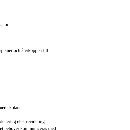
nator
splaner och återkopplar till
 med skolans
ttering eller revidering
righet behöver kommuniceras med