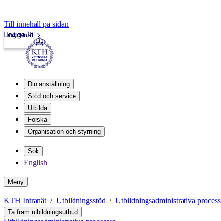
Till innehåll på sidan
Logga in
Intranät
Din anställning
Stöd och service
Utbilda
Forska
Organisation och styrning
Sök
English
Meny
KTH Intranät
Utbildningsstöd
Utbildningsadministrativa process
Ta fram utbildningsutbud