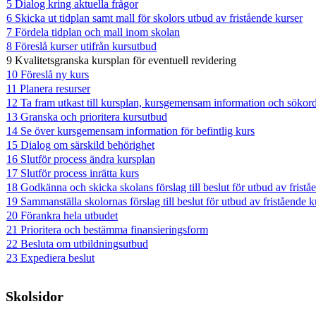
5 Dialog kring aktuella frågor
6 Skicka ut tidplan samt mall för skolors utbud av fristående kurser
7 Fördela tidplan och mall inom skolan
8 Föreslå kurser utifrån kursutbud
9 Kvalitetsgranska kursplan för eventuell revidering
10 Föreslå ny kurs
11 Planera resurser
12 Ta fram utkast till kursplan, kursgemensam information och sökor
13 Granska och prioritera kursutbud
14 Se över kursgemensam information för befintlig kurs
15 Dialog om särskild behörighet
16 Slutför process ändra kursplan
17 Slutför process inrätta kurs
18 Godkänna och skicka skolans förslag till beslut för utbud av fristå
19 Sammanställa skolornas förslag till beslut för utbud av fristående k
20 Förankra hela utbudet
21 Prioritera och bestämma finansieringsform
22 Besluta om utbildningsutbud
23 Expediera beslut
Skolsidor