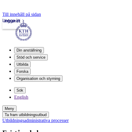
Till innehåll på sidan
Logga in
Intranät
Din anställning
Stöd och service
Utbilda
Forska
Organisation och styrning
Sök
English
Meny
Ta fram utbildningsutbud
Utbildningsadministrativa processer