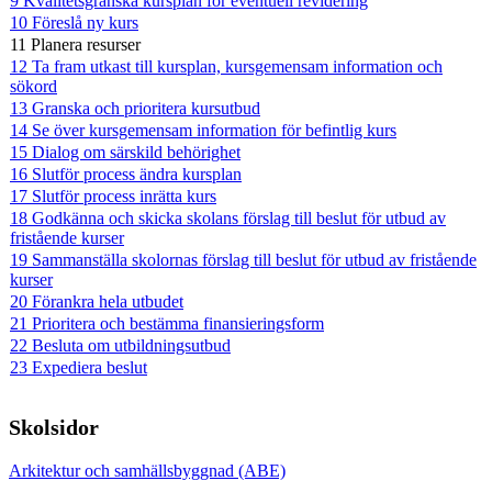
9 Kvalitetsgranska kursplan för eventuell revidering
10 Föreslå ny kurs
11 Planera resurser
12 Ta fram utkast till kursplan, kursgemensam information och
sökord
13 Granska och prioritera kursutbud
14 Se över kursgemensam information för befintlig kurs
15 Dialog om särskild behörighet
16 Slutför process ändra kursplan
17 Slutför process inrätta kurs
18 Godkänna och skicka skolans förslag till beslut för utbud av
fristående kurser
19 Sammanställa skolornas förslag till beslut för utbud av fristående
kurser
20 Förankra hela utbudet
21 Prioritera och bestämma finansieringsform
22 Besluta om utbildningsutbud
23 Expediera beslut
Skolsidor
Arkitektur och samhällsbyggnad (ABE)