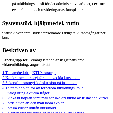
på utbildningskansli för det administrativa arbetet, t.ex. med
ev. inrättande och revideringar av kursplaner.
Systemstöd, hjälpmedel, rutin
Statistik över antal studenter/sökande i tidigare kursomgångar per
kurs
Beskriven av
Arbetsgrupp för livslångt lärande/anslagsfinansierad
vidareutbildning, augusti 2022
1 Temamöte kring KTH:s strategi
2 Konkretisera strategi för att utveckla kursutbud
3 Säkerställa strategisk diskussion på institution
4 Ta fram tidplan för att förbereda utbildningsutbud
5 Dialog kring aktuella frågor
6 Skicka ut tidplan samt mall för skolors utbud av fristående kurser
7 Fördela tidplan och mall inom skolan
8 Föreslå kurser utifrån kursutbud