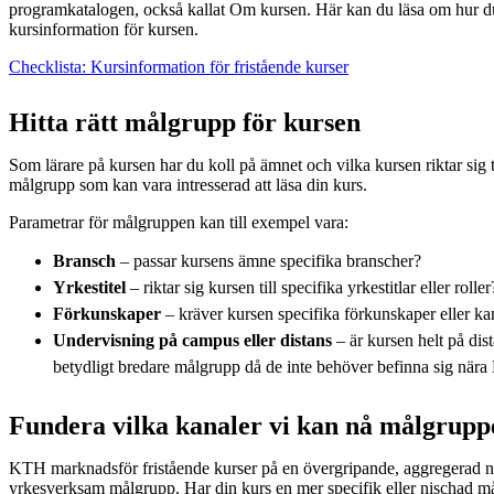
programkatalogen, också kallat Om kursen. Här kan du läsa om hur du f
kursinformation för kursen.
Checklista: Kursinformation för fristående kurser
Hitta rätt målgrupp för kursen
Som lärare på kursen har du koll på ämnet och vilka kursen riktar sig t
målgrupp som kan vara intresserad att läsa din kurs.
Parametrar för målgruppen kan till exempel vara:
Bransch
– passar kursens ämne specifika branscher?
Yrkestitel
– riktar sig kursen till specifika yrkestitlar eller roller
Förkunskaper
– kräver kursen specifika förkunskaper eller kan
Undervisning på campus eller distans
– är kursen helt på dis
betydligt bredare målgrupp då de inte behöver befinna sig när
Fundera vilka kanaler vi kan nå målgrupp
KTH marknadsför fristående kurser på en övergripande, aggregerad niv
yrkesverksam målgrupp. Har din kurs en mer specifik eller nischad må