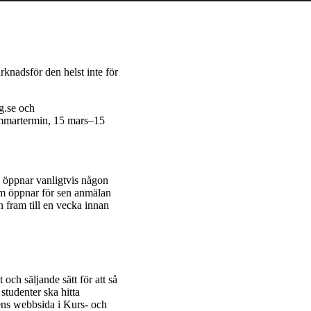
knadsför den helst inte för
g.se och
sommartermin, 15 mars–15
öppnar vanligtvis någon
om öppnar för sen anmälan
n fram till en vecka innan
t och säljande sätt för att så
studenter ska hitta
sens webbsida i Kurs- och