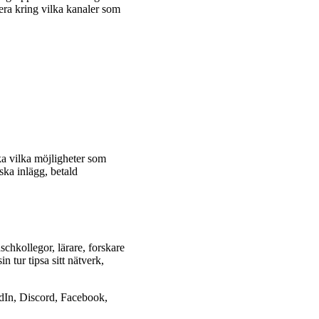
dera kring vilka kanaler som
ka vilka möjligheter som
ska inlägg, betald
chkollegor, lärare, forskare
n tur tipsa sitt nätverk,
kedIn, Discord, Facebook,