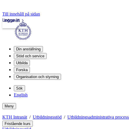
Till innehåll på sidan
Logga in
Intranät
Din anställning
Stöd och service
Utbilda
Forska
Organisation och styrning
Sök
English
Meny
KTH Intranät
Utbildningsstöd
Utbildningsadministrativa process
Fristående kurs