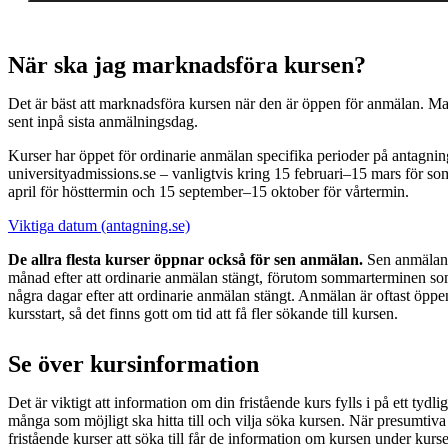
När ska jag marknadsföra kursen?
Det är bäst att marknadsföra kursen när den är öppen för anmälan. Mar
sent inpå sista anmälningsdag.
Kurser har öppet för ordinarie anmälan specifika perioder på antagnin
universityadmissions.se – vanligtvis kring 15 februari–15 mars för 
april för hösttermin och 15 september–15 oktober för vårtermin.
Viktiga datum (antagning.se)
De allra flesta kurser öppnar också för sen anmälan.
Sen anmälan 
månad efter att ordinarie anmälan stängt, förutom sommarterminen s
några dagar efter att ordinarie anmälan stängt. Anmälan är oftast öppe
kursstart, så det finns gott om tid att få fler sökande till kursen.
Se över kursinformation
Det är viktigt att information om din fristående kurs fylls i på ett tydlig
många som möjligt ska hitta till och vilja söka kursen. När presumtiva 
fristående kurser att söka till får de information om kursen under kur