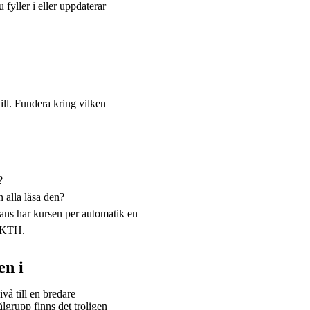
yller i eller uppdaterar
ill. Fundera kring vilken
?
 alla läsa den?
tans har kursen per automatik en
a KTH.
en i
å till en bredare
lgrupp finns det troligen