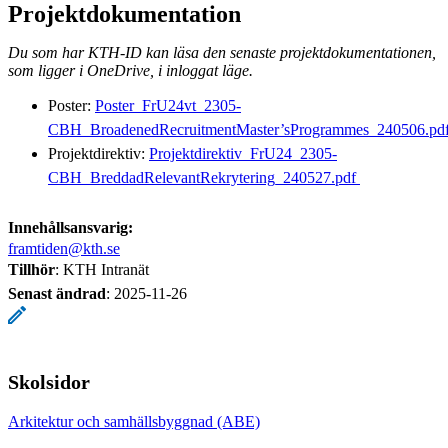
Projektdokumentation
Du som har KTH-ID kan läsa den senaste projektdokumentationen,
som ligger i OneDrive, i inloggat läge.
Poster:
Poster_FrU24vt_2305-
CBH_BroadenedRecruitmentMaster’sProgrammes_240506.pdf 
Projektdirektiv:
Projektdirektiv_FrU24_2305-
CBH_BreddadRelevantRekrytering_240527.pdf
Innehållsansvarig:
framtiden@kth.se
Tillhör
: KTH Intranät
Senast ändrad
:
2025-11-26
Skolsidor
Arkitektur och samhällsbyggnad (ABE)