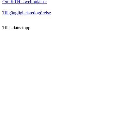
Om KTH:s webbplatser
Tillgänglighetsredogörelse
Till sidans topp