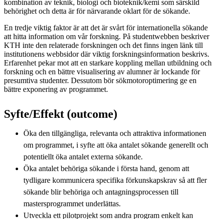
kombination av teknik, biologi och bioteknik/kemi som särskild
behörighet och detta är för närvarande oklart för de sökande.
En tredje viktig faktor är att det är svårt för internationella sökande
att hitta information om vår forskning. På studentwebben beskriver
KTH inte den relaterade forskningen och det finns ingen länk till
institutionens webbsidor där viktig forskningsinformation beskrivs.
Erfarenhet pekar mot att en starkare koppling mellan utbildning och
forskning och en bättre visualisering av alumner är lockande för
presumtiva studenter. Dessutom bör sökmotoroptimering ge en
bättre exponering av programmet.
Syfte/Effekt (outcome)
Öka den tillgängliga, relevanta och attraktiva informationen
om programmet, i syfte att öka antalet sökande generellt och
potentiellt öka antalet externa sökande.
Öka antalet behöriga sökande i första hand, genom att
tydligare kommunicera specifika förkunskapskrav så att fler
sökande blir behöriga och antagningsprocessen till
mastersprogrammet underlättas.
Utveckla ett pilotprojekt som andra program enkelt kan