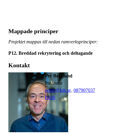
Mappade principer
Projektet mappas till nedan ramverksprinciper:
P12. Breddad rekrytering och deltagande
Kontakt
Per Berglund
professor
perbe@kth.se
,
08790
7037
Profil