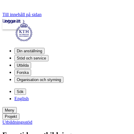
Till innehåll på sidan
Logga in
Intranät
Din anställning
Stöd och service
Utbilda
Forska
Organisation och styrning
Sök
English
Meny
Projekt
Utbildningsstöd