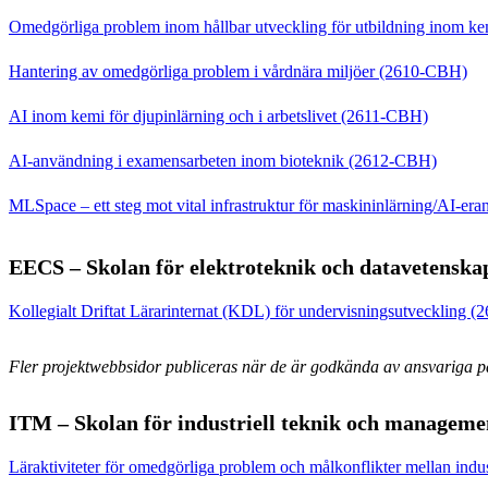
Omedgörliga problem inom hållbar utveckling för utbildning inom 
Hantering av omedgörliga problem i vårdnära miljöer (2610-CBH)
AI inom kemi för djupinlärning och i arbetslivet (2611-CBH)
AI-användning i examensarbeten inom bioteknik (2612-CBH)
MLSpace – ett steg mot vital infrastruktur för maskininlärning/AI-e
EECS – Skolan för elektroteknik och datavetenska
Kollegialt Driftat Lärarinternat (KDL) för undervisningsutveckling 
Fler projektwebbsidor publiceras när de är godkända av ansvariga p
ITM – Skolan för industriell teknik och manageme
Läraktiviteter för omedgörliga problem och målkonflikter mellan indu