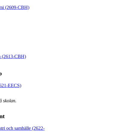
kemi (2609-CBH)
ran (2613-CBH)
p
(2621-EECS)
å skolan.
nt
stri och samhälle (2622-