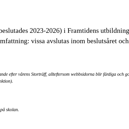
 beslutades 2023-2026) i Framtidens utbildnin
mfattning: vissa avslutas inom beslutsåret och
de efter vårens Storträff, allteftersom webbsidorna blir färdiga och go
nktion).
på skolan.