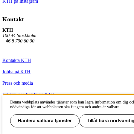
KTH på Instagram
Kontakt
KTH
100 44 Stockholm
+46 8 790 60 00
Kontakta KTH
Jobba på KTH
Press och media
Faktura och betalning KTH
Denna webbplats använder tjänster som kan lagra information om dig och
Om KTH:s webbplatser
nödvändiga för att webbplatsen ska fungera och andra är valbara.
Tillgänglighetsredogörelse
Hantera valbara tjänster
Tillåt bara nödvändig
Till sidans topp