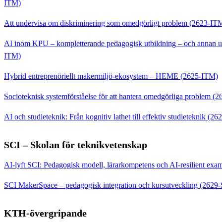
ITM)
Att undervisa om diskriminering som omedgörligt problem (2623-IT
AI inom KPU – kompletterande pedagogisk utbildning – och annan uni
ITM)
Hybrid entreprenöriellt makermiljö-ekosystem – HEME (2625-ITM)
Socioteknisk systemförståelse för att hantera omedgörliga problem (
AI och studieteknik: Från kognitiv lathet till effektiv studieteknik (2
SCI – Skolan för teknikvetenskap
AI-lyft SCI: Pedagogisk modell, lärarkompetens och AI-resilient exa
SCI MakerSpace – pedagogisk integration och kursutveckling (2629-
KTH-övergripande