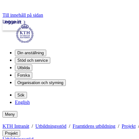
Till innehåll på sidan
Logga in
Intranät
Din anställning
Stöd och service
Utbilda
Forska
Organisation och styrning
Sök
English
Meny
KTH Intranät
Utbildningsstöd
Framtidens utbildning
Projekt
Projekt