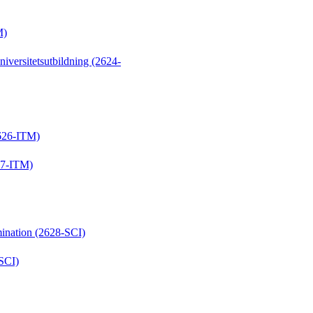
M)
versitetsutbildning (2624-
2626-ITM)
627-ITM)
mination (2628-SCI)
SCI)