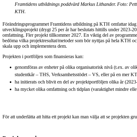
Framtidens utbildnings poddvärd Markus Lithander. Foto: Pett
KTH.
Förändringsprogrammet Framtidens utbildning på KTH omfattar idag
utvecklingsprojekt (drygt 25 per år har beslutats hittills under 2023-
omfattning. Fler projekt tillkommer 2027. En viktig del av programme
bedöma vilka projektresultat/metoder som bör nyttjas på hela KTH och 
skala upp och implementera dem.
Projekten i portföljen som finansieras kan:
genomföras av enheter på olika organisatorisk nivå (t.ex. av ol
studentkår – THS, Verksamhetsstödet – VS, eller på en mer 
ha initierats och blivit en del av projektportföljen olika år (202
ha mycket olika omfattning och tidplan (varaktighet mindre eller
För att underlätta att hitta ett projekt kan man välja att se projekten gr