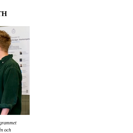
KTH
ogrammet
én och