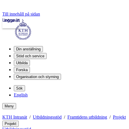
Till innehåll på sidan
Logga in
Intranät
Din anställning
Stöd och service
Utbilda
Forska
Organisation och styrning
Sök
English
Meny
KTH Intranät
Utbildningsstöd
Framtidens utbildning
Projekt
Projekt