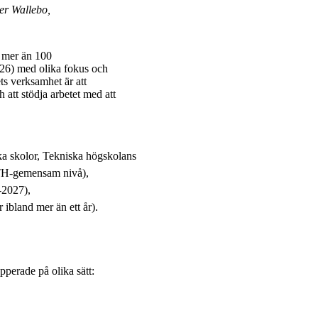
er Wallebo,
 mer än 100
2026) med olika fokus och
ts verksamhet är att
att stödja arbetet med att
ika skolor, Tekniska högskolans
KTH-gemensam nivå),
3-2027),
 ibland mer än ett år).
upperade på olika sätt: