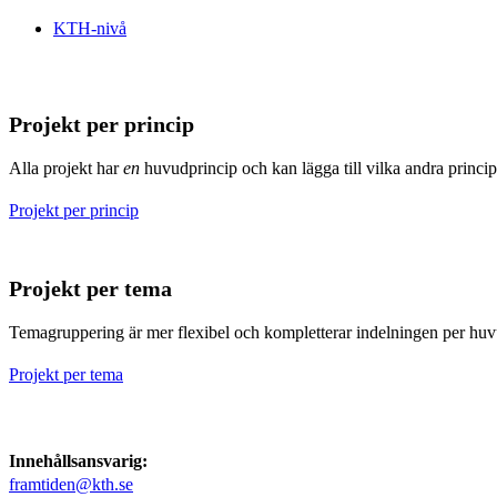
KTH-nivå
Projekt per princip
Alla projekt har
en
huvudprincip och kan lägga till vilka andra princi
Projekt per princip
Projekt per tema
Temagruppering är mer flexibel och kompletterar indelningen per huv
Projekt per tema
Innehållsansvarig:
framtiden@kth.se