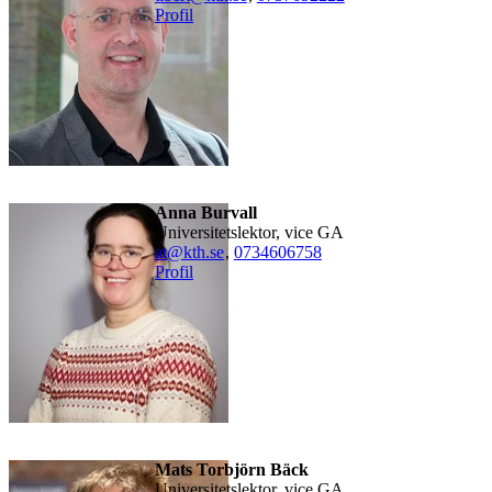
Profil
Anna Burvall
Universitetslektor, vice GA
at@kth.se
,
0734606758
Profil
Mats Torbjörn Bäck
Universitetslektor, vice GA