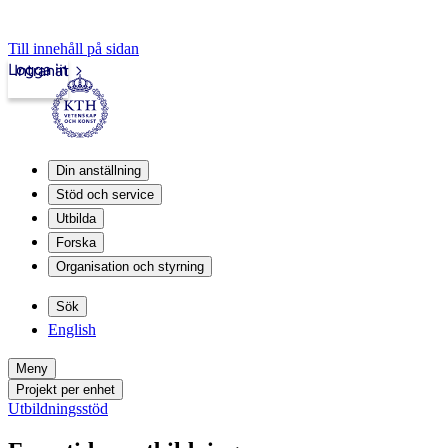
Till innehåll på sidan
Logga in
Intranät
Din anställning
Stöd och service
Utbilda
Forska
Organisation och styrning
Sök
English
Meny
Projekt per enhet
Utbildningsstöd