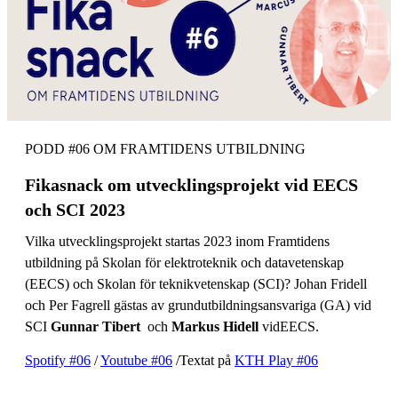
PODD #06 OM FRAMTIDENS UTBILDNING
Fikasnack om utvecklingsprojekt vid EECS
och SCI 2023
Vilka utvecklingsprojekt startas 2023 inom Framtidens
utbildning på Skolan för elektroteknik och datavetenskap
(EECS) och Skolan för teknikvetenskap (SCI)? Johan Fridell
och Per Fagrell gästas av grundutbildningsansvariga (GA) vid
SCI
Gunnar Tibert
och
Markus Hidell
vidEECS.
Spotify #06
/
Youtube #06
/Textat på
KTH Play #06