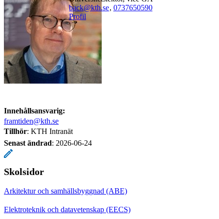
back@kth.se
,
0737650590
Profil
Innehållsansvarig:
framtiden@kth.se
Tillhör
: KTH Intranät
Senast ändrad
:
2026-06-24
Skolsidor
Arkitektur och samhällsbyggnad (ABE)
Elektroteknik och datavetenskap (EECS)