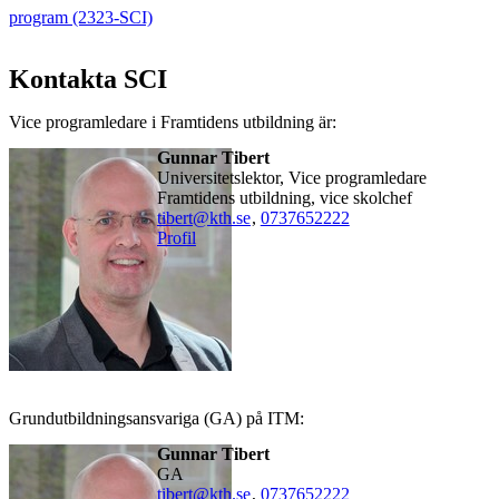
program (2323-SCI)
Kontakta SCI
Vice programledare i Framtidens utbildning är:
Gunnar Tibert
Universitetslektor, Vice programledare
Framtidens utbildning, vice skolchef
tibert@kth.se
,
0737652222
Profil
Grundutbildningsansvariga (GA) på ITM:
Gunnar Tibert
GA
tibert@kth.se
,
0737652222