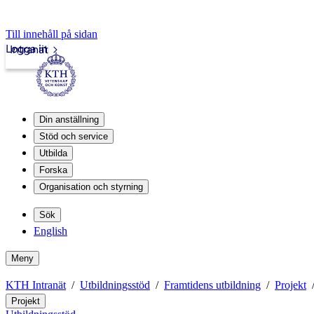
Till innehåll på sidan
Logga in
Intranät
Din anställning
Stöd och service
Utbilda
Forska
Organisation och styrning
Sök
English
Meny
KTH Intranät
Utbildningsstöd
Framtidens utbildning
Projekt
Projekt