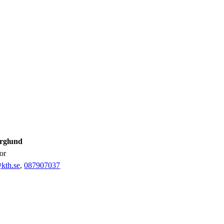
rglund
sor
kth.se
,
08790
7037