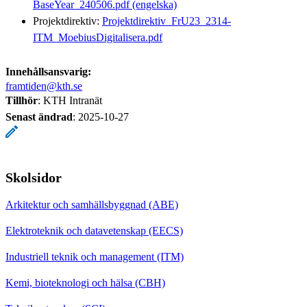
BaseYear_240506.pdf (engelska)
Projektdirektiv:
Projektdirektiv_FrU23_2314-
ITM_MoebiusDigitalisera.pdf
Innehållsansvarig:
framtiden@kth.se
Tillhör
: KTH Intranät
Senast ändrad
:
2025-10-27
Skolsidor
Arkitektur och samhällsbyggnad (ABE)
Elektroteknik och datavetenskap (EECS)
Industriell teknik och management (ITM)
Kemi, bioteknologi och hälsa (CBH)