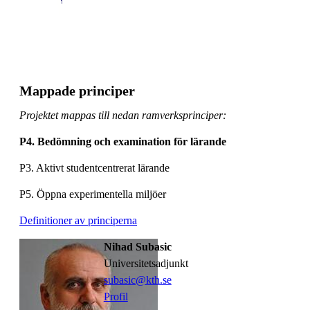
Mappade principer
Projektet mappas till nedan ramverksprinciper:
P4. Bedömning och examination för lärande
P3. Aktivt studentcentrerat lärande
P5. Öppna experimentella miljöer
Definitioner av principerna
Nihad Subasic
universitetsadjunkt
subasic@kth.se
Profil