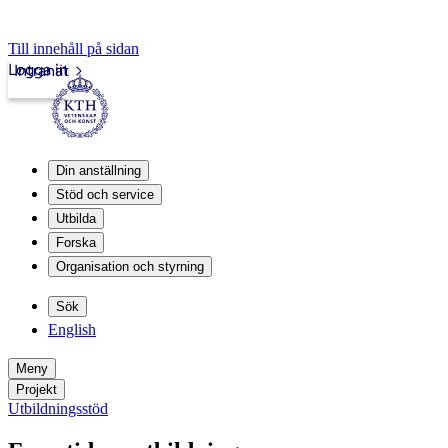
Till innehåll på sidan
Logga in
Intranät
Din anställning
Stöd och service
Utbilda
Forska
Organisation och styrning
Sök
English
Meny
Projekt
Utbildningsstöd