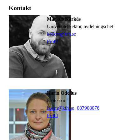
Kontakt
Markus Kärkäs
universitetslektor, avdelningschef
karkas@kth.se
Profil
Karin Odelius
professor
hoem@kth.se
,
08790
8076
Profil