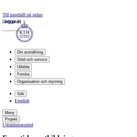
Till innehåll på sidan
Logga in
Intranät
Din anställning
Stöd och service
Utbilda
Forska
Organisation och styrning
Sök
English
Meny
Projekt
Utbildningsstöd