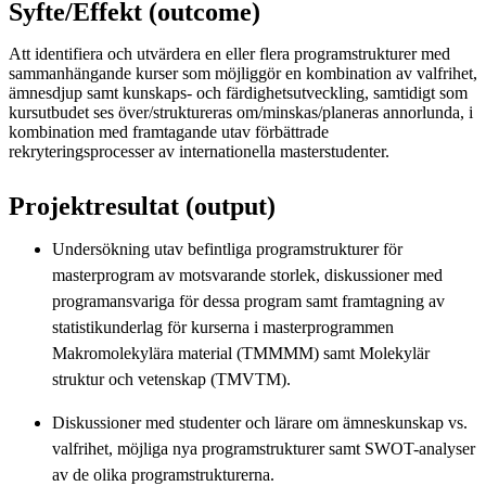
Syfte/Effekt (outcome)
Att identifiera och utvärdera en eller flera programstrukturer med
sammanhängande kurser som möjliggör en kombination av valfrihet,
ämnesdjup samt kunskaps- och färdighetsutveckling, samtidigt som
kursutbudet ses över/struktureras om/minskas/planeras annorlunda, i
kombination med framtagande utav förbättrade
rekryteringsprocesser av internationella masterstudenter.
Projektresultat (output)
Undersökning utav befintliga programstrukturer för
masterprogram av motsvarande storlek, diskussioner med
programansvariga för dessa program samt framtagning av
statistikunderlag för kurserna i masterprogrammen
Makromolekylära material (TMMMM) samt Molekylär
struktur och vetenskap (TMVTM).
Diskussioner med studenter och lärare om ämneskunskap vs.
valfrihet, möjliga nya programstrukturer samt SWOT-analyser
av de olika programstrukturerna.