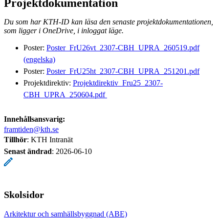
Projektdokumentation
Du som har KTH-ID kan läsa den senaste projektdokumentationen,
som ligger i OneDrive, i inloggat läge.
Poster:
Poster_FrU26vt_2307-CBH_UPRA_260519.pdf
(engelska)
Poster:
Poster_FrU25ht_2307-CBH_UPRA_251201.pdf
Projektdirektiv:
Projektdirektiv_Fru25_2307-
CBH_UPRA_250604.pdf
Innehållsansvarig:
framtiden@kth.se
Tillhör
: KTH Intranät
Senast ändrad
:
2026-06-10
Skolsidor
Arkitektur och samhällsbyggnad (ABE)