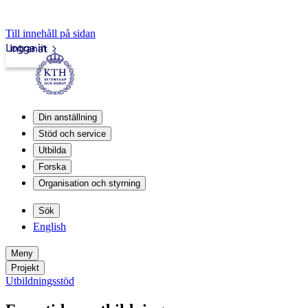
Till innehåll på sidan
Logga in
Intranät
Din anställning
Stöd och service
Utbilda
Forska
Organisation och styrning
Sök
English
Meny
Projekt
Utbildningsstöd