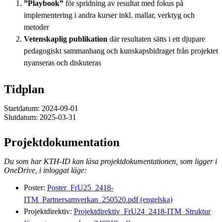
”Playbook”
för spridning av resultat med fokus på
implementering i andra kurser inkl. mallar, verktyg och
metoder
Vetenskaplig publikation
där resultaten sätts i ett djupare
pedagogiskt sammanhang och kunskapsbidraget från projektet
nyanseras och diskuteras
Tidplan
Startdatum: 2024-09-01
Slutdatum: 2025-03-31
Projektdokumentation
Du som har KTH-ID kan läsa projektdokumentationen, som ligger i
OneDrive, i inloggat läge:
Poster:
Poster_FrU25_2418-
ITM_Partnersamverkan_250520.pdf (engelska)
Projektdirektiv:
Projektdirektiv_FrU24_2418-ITM_Struktur