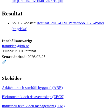
för partnersamverkan_240919.pdf
Resultat
SoTL25-poster:
Resultat_2418-ITM_Partner-SoTL25-Poster
(engelska)
Innehållsansvarig:
framtiden@kth.se
Tillhör
: KTH Intranät
Senast ändrad
:
2026-02-25
Skolsidor
Arkitektur och samhällsbyggnad (ABE)
Elektroteknik och datavetenskap (EECS)
Industriell teknik och management (ITM)