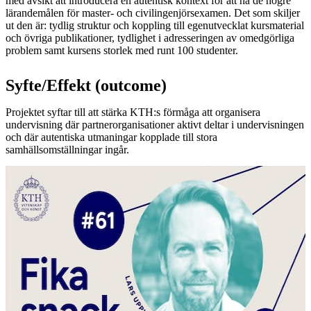
med avsikt att introducera en autentisk kontext för att nå de högre
lärandemålen för master- och civilingenjörsexamen. Det som skiljer
ut den är: tydlig struktur och koppling till egenutvecklat kursmaterial
och övriga publikationer, tydlighet i adresseringen av omedgörliga
problem samt kursens storlek med runt 100 studenter.
Syfte/Effekt (outcome)
Projektet syftar till att stärka KTH:s förmåga att organisera
undervisning där partnerorganisationer aktivt deltar i undervisningen
och där autentiska utmaningar kopplade till stora
samhällsomställningar ingår.