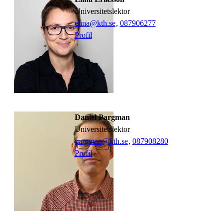
universitetslektor
elina@kth.se
,
08790
6277
Profil
Daniel Pargman
universitetslektor
pargman@kth.se
,
08790
8280
Profil