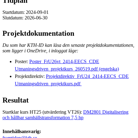
Tidplan
Startdatum: 2024-09-01
Slutdatum: 2026-06-30
Projektdokumentation
Du som har KTH-ID kan läsa den senaste projektdokumentationen,
som ligger i OneDrive, i inloggat läge:
Poster:
Poster_FrU26vt_2414-EECS_CDE
Utmaningsdriven_projektkurs_260519.pdf (engelska)
Projektdirektiv:
Projektdirektiv_FrU24_2414-EECS_CDE
Utmaningsdriven_projektkurs.pdf
Resultat
Startklar kurs HT25 (utvärdering VT26):
DM2801 Digitalisering
och hållbar samhällstransformation 7,5 hp
Innehållsansvarig:
framtiden@kth.se