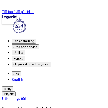
Till innehåll på sidan
Logga in
Intranät
Din anställning
Stöd och service
Utbilda
Forska
Organisation och styrning
Sök
English
Meny
Projekt
Utbildningsstöd