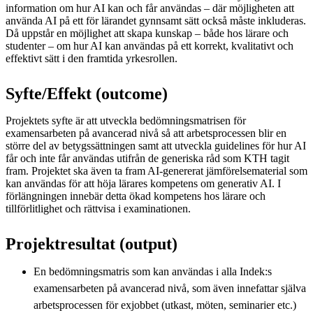
information om hur AI kan och får användas – där möjligheten att
använda AI på ett för lärandet gynnsamt sätt också måste inkluderas.
Då uppstår en möjlighet att skapa kunskap – både hos lärare och
studenter – om hur AI kan användas på ett korrekt, kvalitativt och
effektivt sätt i den framtida yrkesrollen.
Syfte/Effekt (outcome)
Projektets syfte är att utveckla bedömningsmatrisen för
examensarbeten på avancerad nivå så att arbetsprocessen blir en
större del av betygssättningen samt att utveckla guidelines för hur AI
får och inte får användas utifrån de generiska råd som KTH tagit
fram. Projektet ska även ta fram AI-genererat jämförelsematerial som
kan användas för att höja lärares kompetens om generativ AI. I
förlängningen innebär detta ökad kompetens hos lärare och
tillförlitlighet och rättvisa i examinationen.
Projektresultat (output)
En bedömningsmatris som kan användas i alla Indek:s
examensarbeten på avancerad nivå, som även innefattar själva
arbetsprocessen för exjobbet (utkast, möten, seminarier etc.)