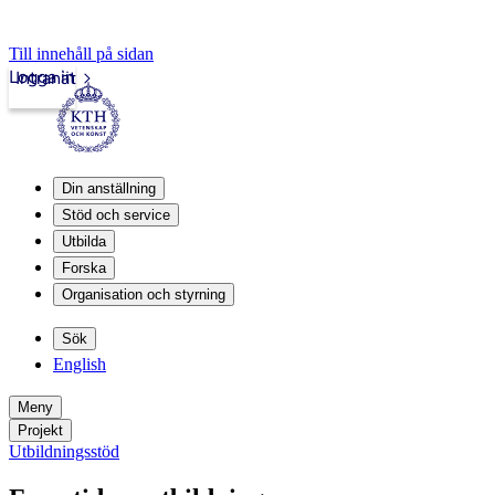
Till innehåll på sidan
Logga in
Intranät
Din anställning
Stöd och service
Utbilda
Forska
Organisation och styrning
Sök
English
Meny
Projekt
Utbildningsstöd