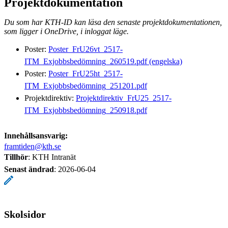
Projektdokumentation
Du som har KTH-ID kan läsa den senaste projektdokumentationen,
som ligger i OneDrive, i inloggat läge.
Poster:
Poster_FrU26vt_2517-
ITM_Exjobbsbedömning_260519.pdf (engelska)
Poster:
Poster_FrU25ht_2517-
ITM_Exjobbsbedömning_251201.pdf
Projektdirektiv:
Projektdirektiv_FrU25_2517-
ITM_Exjobbsbedömning_250918.pdf
Innehållsansvarig:
framtiden@kth.se
Tillhör
: KTH Intranät
Senast ändrad
:
2026-06-04
Skolsidor