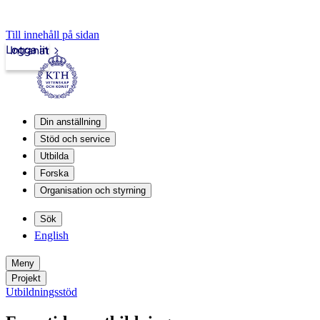
Till innehåll på sidan
Logga in
Intranät
Din anställning
Stöd och service
Utbilda
Forska
Organisation och styrning
Sök
English
Meny
Projekt
Utbildningsstöd