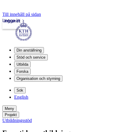
Till innehåll på sidan
Logga in
Intranät
Din anställning
Stöd och service
Utbilda
Forska
Organisation och styrning
Sök
English
Meny
Projekt
Utbildningsstöd