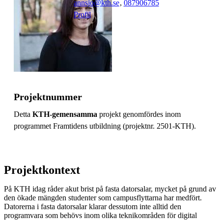
annsjo@kth.se
,
08790
6785
Profil
Projektnummer
Detta
KTH-gemensamma
projekt genomfördes inom
programmet Framtidens utbildning (projektnr. 2501-KTH).
Projektkontext
På KTH idag råder akut brist på fasta datorsalar, mycket på grund av
den ökade mängden studenter som campusflyttarna har medfört.
Datorerna i fasta datorsalar klarar dessutom inte alltid den
programvara som behövs inom olika teknikområden för digital