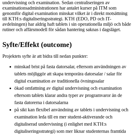
undervisning och examination. Sedan centraliseringen av
examinationsadministrationen har antalet kurser på ITM som
genomför digital examination minskat vilket är i direkt motsättning
till KTH:s digitaliseringsstrategi. KTH (EDO, PD och IT-
avdelningen) har aldrig haft tablets i sin operationella miljö och både
rutiner och affärsmodell för sådan hantering saknas i dagsläget.
Syfte/Effekt (outcome)
Projektets syfte är att bidra till nedan punkter:
minskad brist på fasta datorsalar, eftersom användningen av
tablets möjliggör att skapa temporära datorsalar / salar för
digital examination av traditionella övningssalar
ökad omfattning av digital undervisning och examination
eftersom tablets klarar andra typer av programvaror än de
fasta datorerna i datorsalarna
på sikt kan flexibel användning av tablets i undervisning och
examination leda till en mer student-aktiverande och
digitaliserad undervisning (i enlighet med KTH:s
digitaliseringsstrategi) som mer liknar studenternas framtida