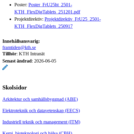
Poster:
Poster_FrU25ht_2501-
KTH_FlexDigTablets_251201.pdf
Projektdirektiv:
Projektdirektiv_FrU25_2501-
KTH_FlexDigTablets_250917
Innehållsansvarig:
framtiden@kth.se
Tillhör
: KTH Intranät
Senast ändrad
:
2026-06-05
Skolsidor
Arkitektur och samhällsbyggnad (ABE)
Elektroteknik och datavetenskap (EECS)
Industriell teknik och management (ITM)
Kemi, bioteknologi och hälsa (CBH)