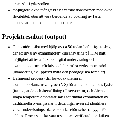
arbetssätt i yrkesrollen
möjliggöra ökad mångfald av examinationsformer, med ökad
flexibilitet, utan att vara beroende av bokning av fasta
datorsalar eller examinationsperioder.
Projektresultat (output)
Genomförd pilot med hjälp av ca 50 redan befintliga tablets,
där ett urval av examinatorer/ kursansvariga på ITM haft
möjlighet att testa flexibel digital undervisning och
examination med effektivt och lärarnära verksamhetsstöd
(utvärdering av upplevd nytta och pedagogiska fördelar).
Definierad process (där huvudaktörerna är
examinator/kursansvarig och VS) för att hantera tablets fysiskt
(framtagande och återställning till serverrum) och därmed
skapa temporära datorsalar/salar för digital examination av
traditionella övningssalar. I detta ingår även att identifiera
vilka undervisningslokaler som kan/bör schemaläggas för
tablets. Processen ska vara testad och verifierad i praktiken