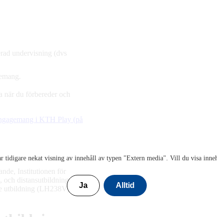
erad undervisning (dvs
gemang.
a när du förbereder och
tengagemang i KTH Play (på
r tidigare nekat visning av innehåll av typen "
Extern media
". Vill du visa inne
nde, Institutionen för
, och distansutbildning.
Ja
Alltid
gre utbildning (LH238V).