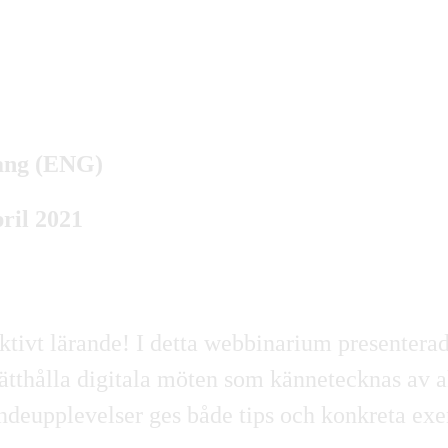
mang (ENG)
ril 2021
ivt lärande! I detta webbinarium presenterad
rätthålla digitala möten som kännetecknas av ak
andeupplevelser ges både tips och konkreta ex