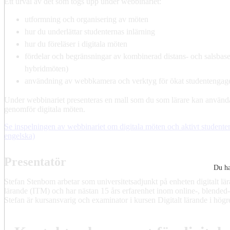
Ett urval av det som togs upp under webbinariet:
utformning och organisering av möten
hur du underlättar studenternas inlärning
hur du föreläser i digitala möten
fördelar och begränsningar av kombinerad distans- och salsbas
hybridmöten)
användning av webbkamera och verktyg för ökat studentenga
Under webbinariet presenteras en mall som du som lärare kan använd
genomför digitala möten.
Se inspelningen av webbinariet om digitala möten och aktivt studen
engelska)
Presentatör
Du ha
Stefan Stenbom arbetar som universitetsadjunkt på enheten digitalt lära
lärande (ITM) och har nästan 15 års erfarenhet inom online-, blended-
Stefan är kursansvarig och examinator i kursen Digitalt lärande i hö