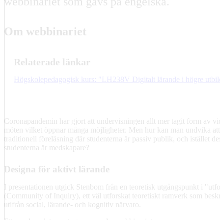
webbinariet som gavs på engelska.
Om webbinariet
Relaterade länkar
Högskolepedagogisk kurs: "LH238V Digitalt lärande i högre utbi
Coronapandemin har gjort att undervisningen allt mer tagit form av vi
möten vilket öppnar många möjligheter. Men hur kan man undvika att 
traditionell föreläsning där studenterna är passiv publik, och istället de
studenterna är medskapare?
Designa för aktivt lärande
I presentationen utgick Stenbom från en teoretisk utgångspunkt i "u
(Community of Inquiry), ett väl utforskat teoretiskt ramverk som besk
utifrån social, lärande- och kognitiv närvaro.