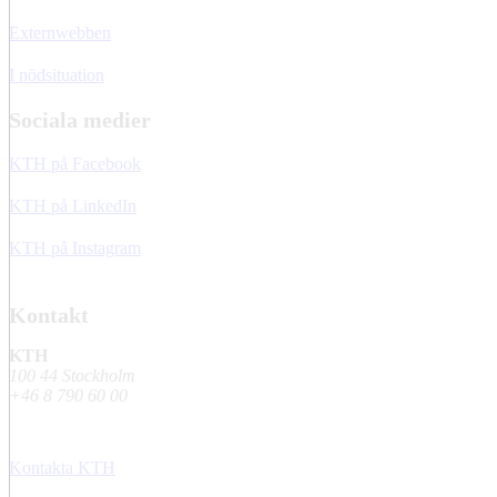
Externwebben
I nödsituation
Sociala medier
KTH på Facebook
KTH på LinkedIn
KTH på Instagram
Kontakt
KTH
100 44 Stockholm
+46 8 790 60 00
Kontakta KTH