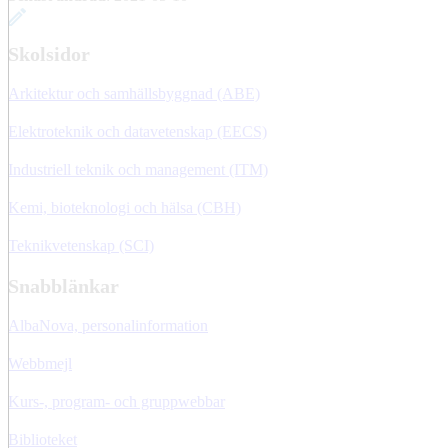
Skolsidor
Arkitektur och samhällsbyggnad (ABE)
Elektroteknik och datavetenskap (EECS)
Industriell teknik och management (ITM)
Kemi, bioteknologi och hälsa (CBH)
Teknikvetenskap (SCI)
Snabblänkar
AlbaNova, personalinformation
Webbmejl
Kurs-, program- och gruppwebbar
Biblioteket