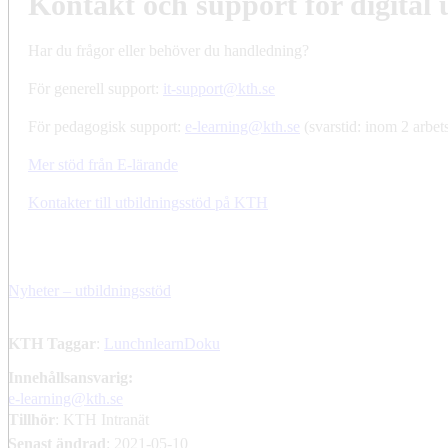
Kontakt och support för digital 
Har du frågor eller behöver du handledning?
För generell support:
it-support@kth.se
För pedagogisk support:
e-learning@kth.se
(svarstid: inom 2 arbet
Mer stöd från E-lärande
Kontakter till utbildningsstöd på KTH
Nyheter – utbildningsstöd
KTH Taggar
:
LunchnlearnDoku
Innehållsansvarig:
e-learning@kth.se
Tillhör
: KTH Intranät
Senast ändrad
:
2021-05-10