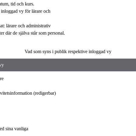
tum, tid och kurs.
 inloggad vy för lärare och
t: lärare och administrativ
r där de själva står som personal.
Vad som syns i publik respektive inloggad vy
vy
are
ivitetsinformation (redigerbar)
med sina vanliga