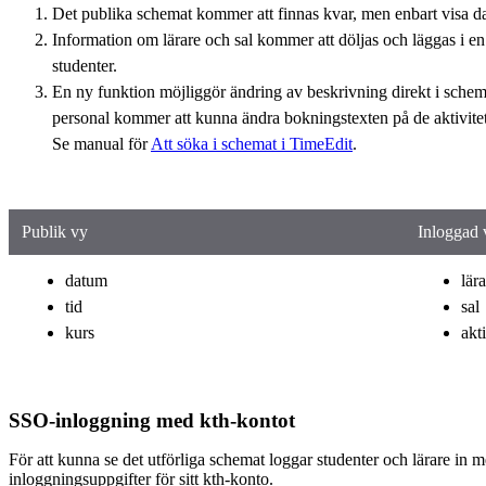
Det publika schemat kommer att finnas kvar, men enbart visa da
Information om lärare och sal kommer att döljas och läggas i en
studenter.
En ny funktion möjliggör ändring av beskrivning direkt i schema
personal kommer att kunna ändra bokningstexten på de aktivitete
Se manual för
Att söka i schemat i TimeEdit
.
Publik vy
Inloggad 
datum
lär
tid
sal
kurs
akt
SSO-inloggning med kth-kontot
För att kunna se det utförliga schemat loggar studenter och lärare in 
inloggningsuppgifter för sitt kth-konto.