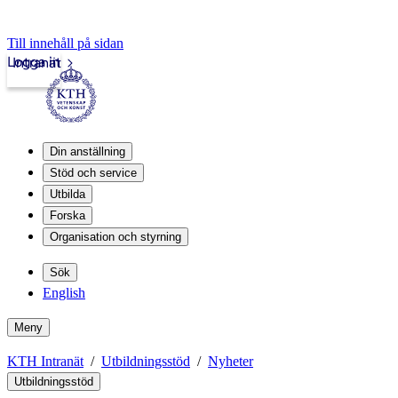
Till innehåll på sidan
Logga in
Intranät
Din anställning
Stöd och service
Utbilda
Forska
Organisation och styrning
Sök
English
Meny
KTH Intranät
Utbildningsstöd
Nyheter
Utbildningsstöd