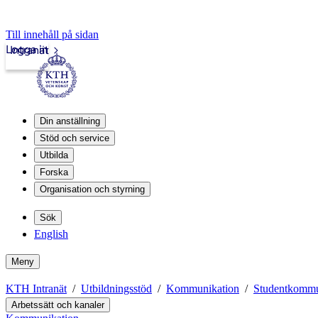
Till innehåll på sidan
Logga in
Intranät
Din anställning
Stöd och service
Utbilda
Forska
Organisation och styrning
Sök
English
Meny
KTH Intranät
Utbildningsstöd
Kommunikation
Studentkommu
Arbetssätt och kanaler