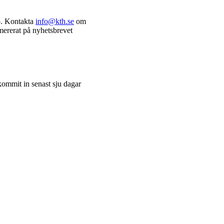
pp. Kontakta
info@kth.se
om
mererat på nyhetsbrevet
kommit in senast sju dagar