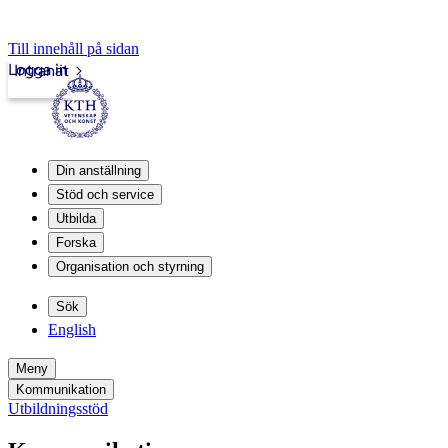
Till innehåll på sidan
Logga in
Intranät
Din anställning
Stöd och service
Utbilda
Forska
Organisation och styrning
Sök
English
Meny
Kommunikation
Utbildningsstöd