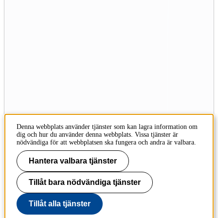
KTH på Instagram
Kontakt
KTH
100 44 Stockholm
+46 8 790 60 00
Kontakta KTH
Jobba på KTH
Denna webbplats använder tjänster som kan lagra information om
Press och media
dig och hur du använder denna webbplats. Vissa tjänster är
nödvändiga för att webbplatsen ska fungera och andra är valbara.
Faktura och betalning KTH
Hantera valbara tjänster
Om KTH:s webbplatser
Tillåt bara nödvändiga tjänster
Tillgänglighetsredogörelse
Tillåt alla tjänster
Till sidans topp