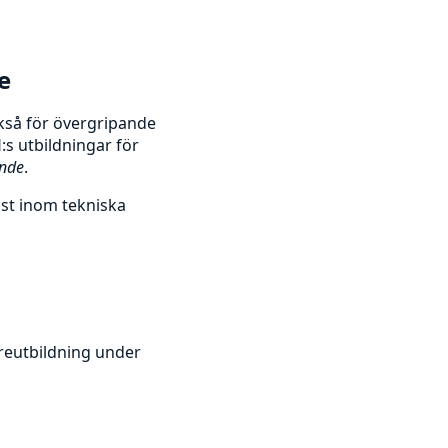
e
kså för övergripande
s utbildningar för
ande
.
st inom tekniska
areutbildning under