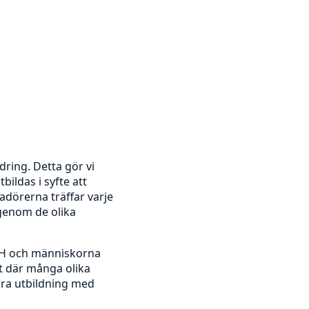
dring. Detta gör vi
ldas i syfte att
dörerna träffar varje
genom de olika
KTH och människorna
et där många olika
 bra utbildning med