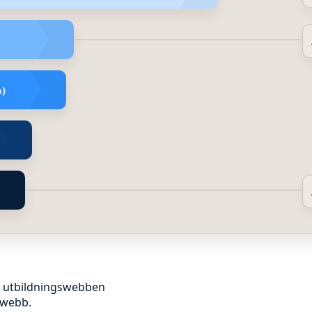
%)
%)
på utbildningswebben
 webb.