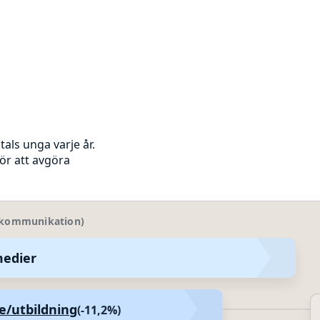
tals unga varje år.
ör att avgöra
gskommunikation)
medier
medier
e/utbildning
(-11,2%)
utbildning (-11,2%)