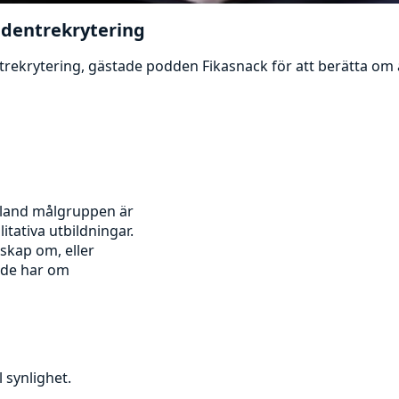
udentrekrytering
rekrytering, gästade podden Fikasnack för att berätta om ar
bland målgruppen är
itativa utbildningar.
skap om, eller
r de har om
 synlighet.