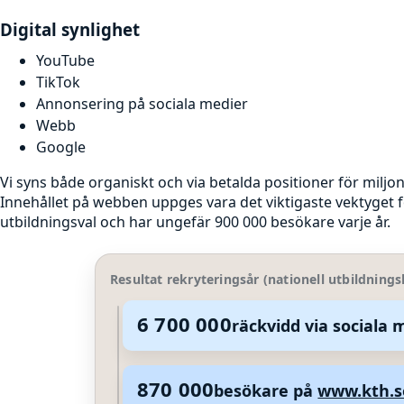
Digital synlighet
YouTube
TikTok
Annonsering på sociala medier
Webb
Google
Vi syns både organiskt och via betalda positioner för miljon
Innehållet på webben uppges vara det viktigaste vektyget f
utbildningsval och har ungefär 900 000 besökare varje år.
Resultat rekryteringsår (nationell utbildnin
6 700 000
räckvidd via sociala 
6 700 000 6 700 000 räckvidd via sociala 
870 000
besökare på
www.kth.s
870 000 870 000 besökare på www.kth.se/