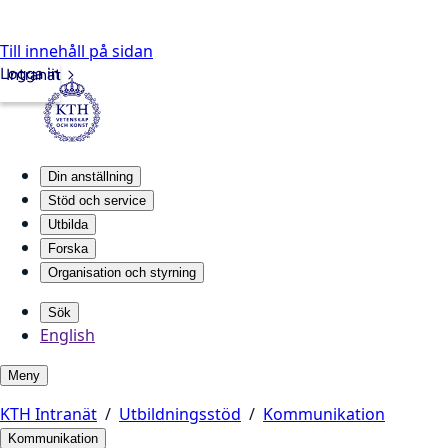
Till innehåll på sidan
Logga in
Intranät
Din anställning
Stöd och service
Utbilda
Forska
Organisation och styrning
Sök
English
Meny
KTH Intranät
Utbildningsstöd
Kommunikation
Kommunikation