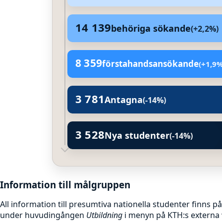
14 139
behöriga sökande
(+2,2%)
14 139 14 139 behöriga sökande (+2,2%)
8 359
förstahandsansökande
(+1,9
8 359 8 359 förstahandsansökande (+1,9
3 781
Antagna
(-14%)
3 781 3 781 Antagna (-14%)
3 528
Nya studenter
(-14%)
3 528 3 528 Nya studenter (-14%)
Information till målgruppen
All information till presumtiva nationella studenter finns 
under huvudingången
Utbildning
i menyn på KTH:s externa