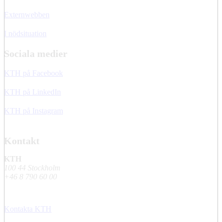
Externwebben
I nödsituation
Sociala medier
KTH på Facebook
KTH på LinkedIn
KTH på Instagram
Kontakt
KTH
100 44 Stockholm
+46 8 790 60 00
Kontakta KTH