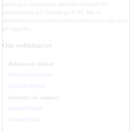
med sig av sina tankar om videoformatet för
undervisning och lärande på KTH. Här är
dokumentationen (video) från webbinariet som gavs
på engelska.
Om webbinariet
Relaterade länkar
Video för undervisning
KTH Play (Kaltura)
Kontakt för support
e-learning@kth.se
it-support@kth.se