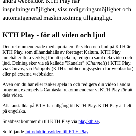
andra webbsidor. KTH Play har
inspelningsmöjlighet, viss redigeringsmöjlighet och
automatgenerad maskintextning tillgängligt.
KTH Play - för all video och ljud
Den rekommenderade mediaportalen för video och ljud på KTH är
KTH Play, som tillhandahålls av företaget Kaltura. KTH Play
innehåller flera verktyg för att spela in, redigera samt dela video och
ljud. Delning sker via så kallade "Kanaler" (
Channels
) i KTH Play,
via Canvas, via Polopoly (KTH's publiceringssystem för webbsidor)
eller på externa webbsidor.
Även om du har eller tänker spela in och redigera din video i andra
program, exempelvis Camtasia, rekommenderar vi KTH Play för att
dela video.
Alla anställda på KTH har tillgång till KTH Play. KTH Play är helt
på engelska.
Snabbast kommer du till KTH Play via
play.kth.se
.
Se följande
Introduktionsvideo till KTH Play
.