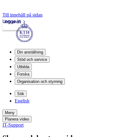
Till innehåll på sidan
Logga in
Intranät
Din anställning
Stöd och service
Utbilda
Forska
Organisation och styrning
Sök
English
Meny
Planera video
IT-Support