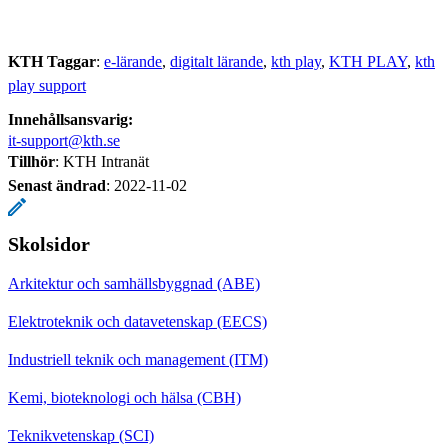
KTH Taggar
:
e-lärande
digitalt lärande
kth play
KTH PLAY
kth
play support
Innehållsansvarig:
it-support@kth.se
Tillhör
: KTH Intranät
Senast ändrad
:
2022-11-02
Skolsidor
Arkitektur och samhällsbyggnad (ABE)
Elektroteknik och datavetenskap (EECS)
Industriell teknik och management (ITM)
Kemi, bioteknologi och hälsa (CBH)
Teknikvetenskap (SCI)