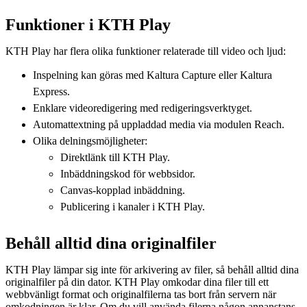
Funktioner i KTH Play
KTH Play har flera olika funktioner relaterade till video och ljud:
Inspelning kan göras med Kaltura Capture eller Kaltura
Express.
Enklare videoredigering med redigeringsverktyget.
Automattextning på uppladdad media via modulen Reach.
Olika delningsmöjligheter:
Direktlänk till KTH Play.
Inbäddningskod för webbsidor.
Canvas-kopplad inbäddning.
Publicering i kanaler i KTH Play.
Behåll alltid dina originalfiler
KTH Play lämpar sig inte för arkivering av filer, så behåll alltid dina
originalfiler på din dator. KTH Play omkodar dina filer till ett
webbvänligt format och originalfilerna tas bort från servern när
omkodningen är klar. Om du vill använda filerna någon annanstans