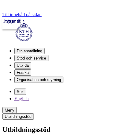
Till innehåll på sidan
Logga in
Intranät
Din anställning
Stöd och service
Utbilda
Forska
Organisation och styrning
Sök
English
Meny
Utbildningsstöd
Utbildningsstöd