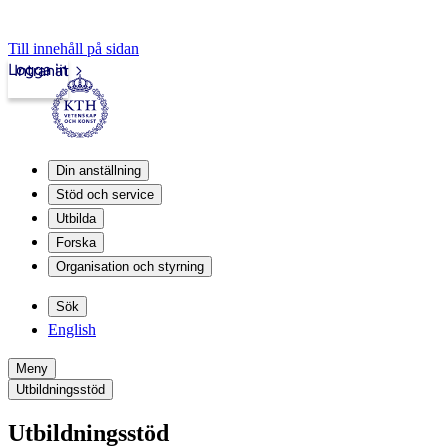
Till innehåll på sidan
Logga in
Intranät
Din anställning
Stöd och service
Utbilda
Forska
Organisation och styrning
Sök
English
Meny
Utbildningsstöd
Utbildningsstöd