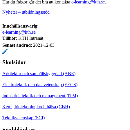
Har du frågor går det bra att kontakta
e-learning@kth.se
.
Nyheter – utbildningsstöd
Innehållsansvarig:
e-learning@kth.se
Tillhör
: KTH Intranät
Senast ändrad
:
2021-12-03
Skolsidor
Arkitektur och samhällsbyggnad (ABE)
Elektroteknik och datavetenskap (EECS)
Industriell teknik och management (ITM)
Kemi, bioteknologi och hälsa (CBH)
Teknikvetenskap (SCI)
Snabblänkar