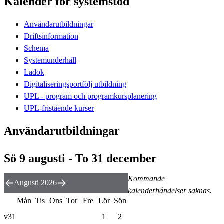
Kalender för systemstöd
Användarutbildningar
Driftsinformation
Schema
Systemunderhåll
Ladok
Digitaliseringsportfölj utbildning
UPL - program och programkursplanering
UPL-fristående kurser
Användarutbildningar
Sö 9 augusti - To 31 december
Kommande
Augusti 2026
kalenderhändelser saknas.
Mån
Tis
Ons
Tor
Fre
Lör
Sön
v31
1
2