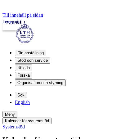
Till innehåll på sidan
Logga in
Intranät
Din anställning
Stöd och service
Utbilda
Forska
Organisation och styrning
Sök
English
Meny
Kalender för systemstöd
Systemstöd