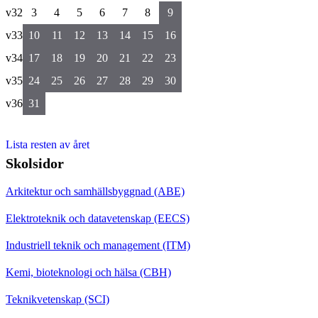
v32
3
4
5
6
7
8
9
v33
10
11
12
13
14
15
16
v34
17
18
19
20
21
22
23
v35
24
25
26
27
28
29
30
v36
31
Lista resten av året
Skolsidor
Arkitektur och samhällsbyggnad (ABE)
Elektroteknik och datavetenskap (EECS)
Industriell teknik och management (ITM)
Kemi, bioteknologi och hälsa (CBH)
Teknikvetenskap (SCI)