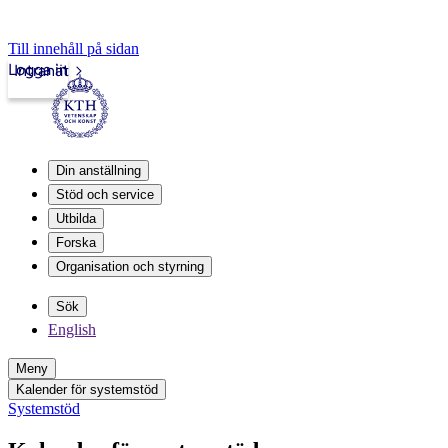
Till innehåll på sidan
Logga in
Intranät
Din anställning
Stöd och service
Utbilda
Forska
Organisation och styrning
Sök
English
Meny
Kalender för systemstöd
Systemstöd