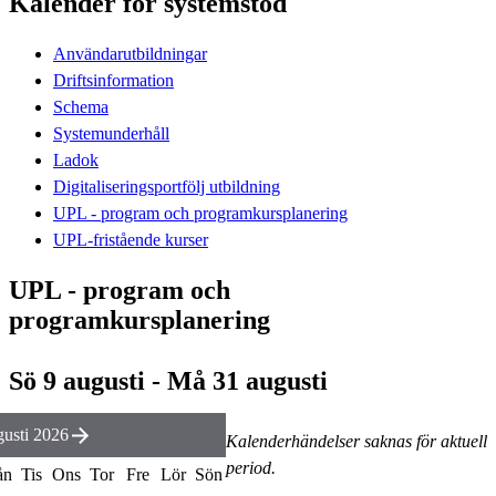
Kalender för systemstöd
Användarutbildningar
Driftsinformation
Schema
Systemunderhåll
Ladok
Digitaliseringsportfölj utbildning
UPL - program och programkursplanering
UPL-fristående kurser
UPL - program och
programkursplanering
Sö 9 augusti - Må 31 augusti
usti 2026
Kalenderhändelser saknas för aktuell
period.
ån
Tis
Ons
Tor
Fre
Lör
Sön