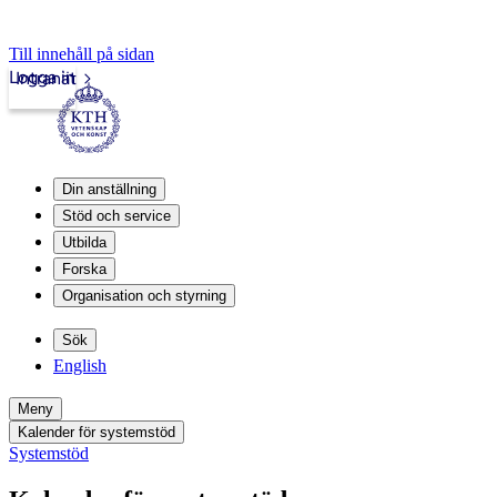
Till innehåll på sidan
Logga in
Intranät
Din anställning
Stöd och service
Utbilda
Forska
Organisation och styrning
Sök
English
Meny
Kalender för systemstöd
Systemstöd