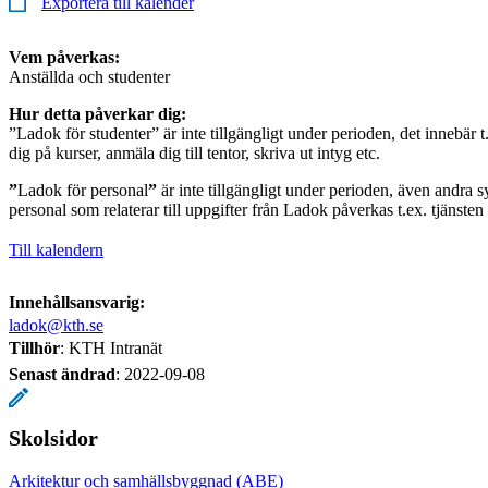
Exportera till kalender
Vem påverkas:
Anställda och studenter
Hur detta påverkar dig:
”Ladok för studenter” är inte tillgängligt under perioden, det innebär t
dig på kurser, anmäla dig till tentor, skriva ut intyg etc.
”
Ladok för personal
”
är inte tillgängligt under perioden, även andra s
personal som relaterar till uppgifter från Ladok påverkas t.ex. tjänste
Till kalendern
Innehållsansvarig:
ladok@kth.se
Tillhör
: KTH Intranät
Senast ändrad
:
2022-09-08
Skolsidor
Arkitektur och samhällsbyggnad (ABE)