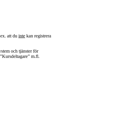
.ex. att du
inte
kan registrera
ystem och tjänster för
n ”Kursdeltagare” m.fl.