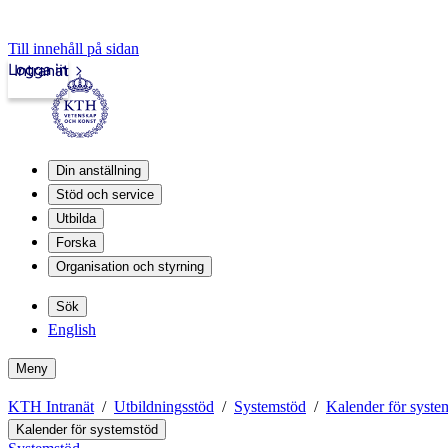
Till innehåll på sidan
Logga in
Intranät
Din anställning
Stöd och service
Utbilda
Forska
Organisation och styrning
Sök
English
Meny
KTH Intranät
Utbildningsstöd
Systemstöd
Kalender för syste
Kalender för systemstöd