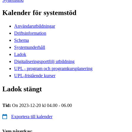
Systemstöd
Kalender för systemstöd
Användarutbildningar
Driftsinformation
Schema
Systemunderhåll
Ladok
Digitaliseringsportfölj utbildning
UPL - program och programkursplanering
UPL-fristående kurser
Ladok stängt
Tid:
On 2023-12-20 kl 04.00 - 06.00
Exportera till kalender
Vem påverkas: