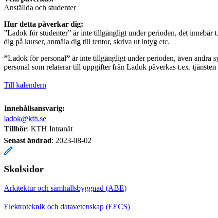
Anställda och studenter
Hur detta påverkar dig:
”Ladok för studenter” är inte tillgängligt under perioden, det innebär t.
dig på kurser, anmäla dig till tentor, skriva ut intyg etc.
”
Ladok för personal
”
är inte tillgängligt under perioden, även andra s
personal som relaterar till uppgifter från Ladok påverkas t.ex. tjänste
Till kalendern
Innehållsansvarig:
ladok@kth.se
Tillhör
: KTH Intranät
Senast ändrad
:
2023-08-02
Skolsidor
Arkitektur och samhällsbyggnad (ABE)
Elektroteknik och datavetenskap (EECS)