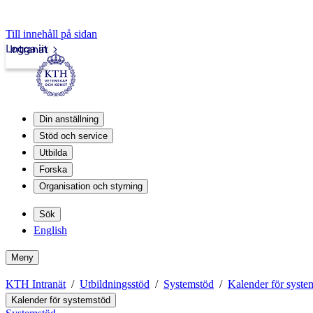
Till innehåll på sidan
Logga in
Intranät
Din anställning
Stöd och service
Utbilda
Forska
Organisation och styrning
Sök
English
Meny
KTH Intranät
Utbildningsstöd
Systemstöd
Kalender för syste
Kalender för systemstöd