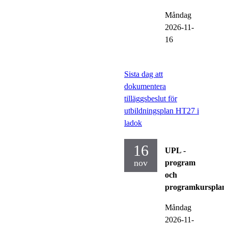
Måndag
2026-11-
16
Sista dag att
dokumentera
tilläggsbeslut för
utbildningsplan HT27 i
ladok
16
UPL -
nov
program
och
programkursplan
Måndag
2026-11-