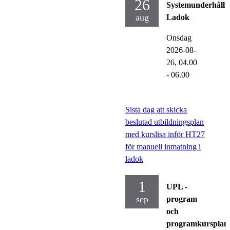
26
Systemunderhåll
aug
Ladok
Onsdag
2026-08-
26,
04.00
- 06.00
Sista dag att skicka
beslutad utbildningsplan
med kurslisa inför HT27
för manuell inmatning i
ladok
1
UPL -
sep
program
och
programkursplan