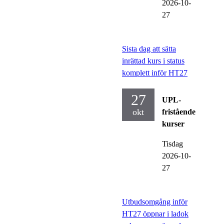
2026-10-
27
Sista dag att sätta
inrättad kurs i status
komplett inför HT27
27
UPL-
okt
fristående
kurser
Tisdag
2026-10-
27
Utbudsomgång inför
HT27 öppnar i ladok