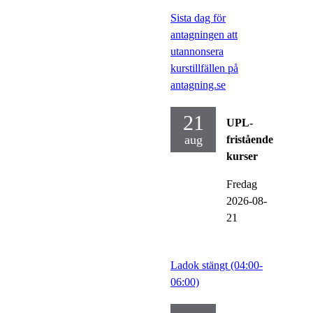
Sista dag för
antagningen att
utannonsera
kurstillfällen på
antagning.se
21
UPL-
aug
fristående
kurser
Fredag
2026-08-
21
Ladok stängt (04:00-
06:00)