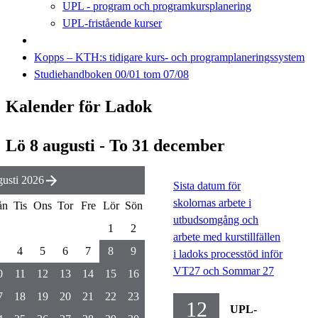
UPL - program och programkursplanering
UPL-fristående kurser
Kopps – KTH:s tidigare kurs- och programplaneringssystem
Studiehandboken 00/01 tom 07/08
Kalender för Ladok
Lö 8 augusti - To 31 december
usti 2026
Sista datum för
skolornas arbete i
ån
Tis
Ons
Tor
Fre
Lör
Sön
utbudsomgång och
1
2
arbete med kurstillfällen
4
5
6
7
8
9
i ladoks processtöd inför
VT27 och Sommar 27
0
11
12
13
14
15
16
7
18
19
20
21
22
23
12
UPL-