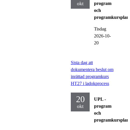
okt
program
och
programkursplan
Tisdag
2026-10-
20
Sista dag att
dokumentera beslut om
inrättad programkurs
HT27 i ladokprocess
20
UPL -
okt
program
och
programkursplan