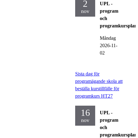
2
UPL -
nov
program
och
programkursplan
Måndag
2026-11-
02
Sista dag för
programägande skola att
beställa kurstillfälle för
programkurs HT27
16
UPL -
nov
program
och
programkursplan