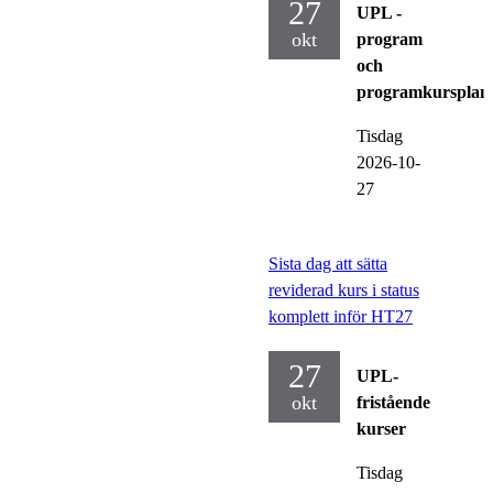
27
UPL -
okt
program
och
programkursplan
Tisdag
2026-10-
27
Sista dag att sätta
reviderad kurs i status
komplett inför HT27
27
UPL-
okt
fristående
kurser
Tisdag