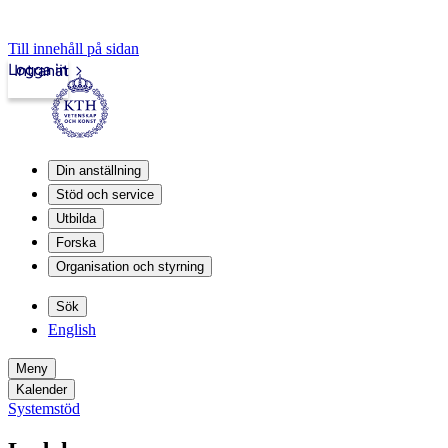
Till innehåll på sidan
Logga in
Intranät
Din anställning
Stöd och service
Utbilda
Forska
Organisation och styrning
Sök
English
Meny
Kalender
Systemstöd