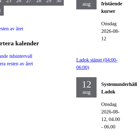
4
25
26
27
28
29
30
aug
fristående
1
kurser
Onsdag
esten av året
2026-08-
12
rtera kalender
nde tidsintervall
Ladok stängt (04:00-
ra resten av året
06:00)
12
Systemunderhåll
aug
Ladok
Onsdag
2026-08-
12,
04.00
- 06.00