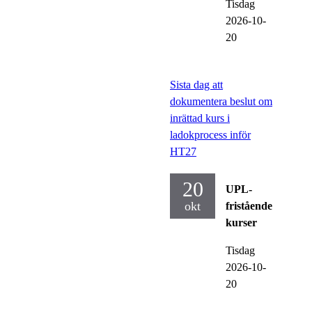
Tisdag
2026-10-
20
Sista dag att
dokumentera beslut om
inrättad kurs i
ladokprocess inför
HT27
20
UPL-
okt
fristående
kurser
Tisdag
2026-10-
20