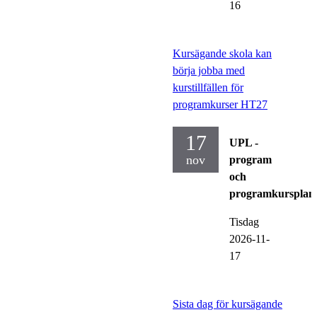
16
Kursägande skola kan
börja jobba med
kurstillfällen för
programkurser HT27
17
UPL -
nov
program
och
programkursplan
Tisdag
2026-11-
17
Sista dag för kursägande