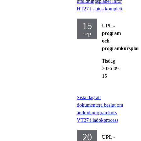
utbildningsplaner inför
HT27 i status komplett
15
UPL -
sep
program
och
programkursplan
Tisdag
2026-09-
15
Sista dag att
dokumentera beslut om
ändrad programkurs
VT27 i ladokprocess
20
UPL -