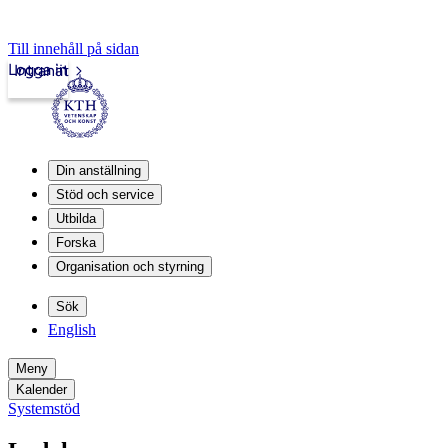
Till innehåll på sidan
Logga in
Intranät
Din anställning
Stöd och service
Utbilda
Forska
Organisation och styrning
Sök
English
Meny
Kalender
Systemstöd