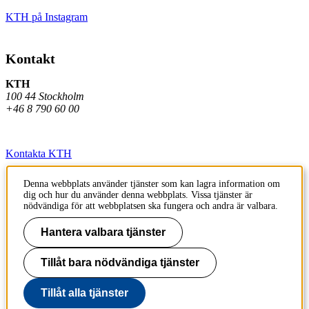
KTH på Instagram
Kontakt
KTH
100 44 Stockholm
+46 8 790 60 00
Kontakta KTH
Jobba på KTH
Denna webbplats använder tjänster som kan lagra information om
dig och hur du använder denna webbplats. Vissa tjänster är
Press och media
nödvändiga för att webbplatsen ska fungera och andra är valbara.
Faktura och betalning KTH
Hantera valbara tjänster
Om KTH:s webbplatser
Tillåt bara nödvändiga tjänster
Tillgänglighetsredogörelse
Tillåt alla tjänster