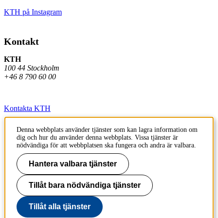
KTH på Instagram
Kontakt
KTH
100 44 Stockholm
+46 8 790 60 00
Kontakta KTH
Jobba på KTH
Denna webbplats använder tjänster som kan lagra information om
dig och hur du använder denna webbplats. Vissa tjänster är
Press och media
nödvändiga för att webbplatsen ska fungera och andra är valbara.
Faktura och betalning KTH
Hantera valbara tjänster
Om KTH:s webbplatser
Tillåt bara nödvändiga tjänster
Tillgänglighetsredogörelse
Tillåt alla tjänster