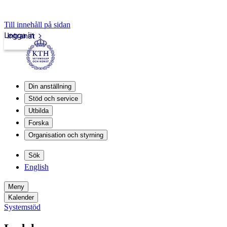
Till innehåll på sidan
Logga in
Intranät
Din anställning
Stöd och service
Utbilda
Forska
Organisation och styrning
Sök
English
Meny
Kalender
Systemstöd