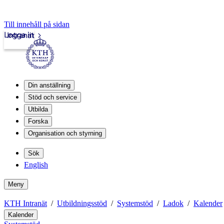
Till innehåll på sidan
Logga in
Intranät
Din anställning
Stöd och service
Utbilda
Forska
Organisation och styrning
Sök
English
Meny
KTH Intranät
Utbildningsstöd
Systemstöd
Ladok
Kalender
Kalender