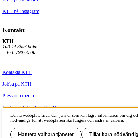
KTH på Instagram
Kontakt
KTH
100 44 Stockholm
+46 8 790 60 00
Kontakta KTH
Jobba på KTH
Press och media
Faktura och betalning KTH
Denna webbplats använder tjänster som kan lagra information om dig och
Om KTH:s webbplatser
nödvändiga för att webbplatsen ska fungera och andra är valbara.
Tillgänglighetsredogörelse
Hantera valbara tjänster
Tillåt bara nödvändig