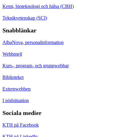
Kemi, bioteknologi och hälsa (CBH)
Teknikvetenskap (SCI)
Snabblänkar
AlbaNova, personalinformation
Webbmejl
Kurs-, program- och gruppwebbar
Biblioteket
Externwebben
I nödsituation
Sociala medier
KTH på Facebook
KTH på LinkedIn