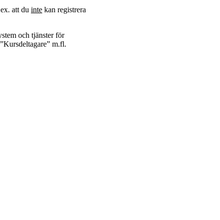
.ex. att du
inte
kan registrera
ystem och tjänster för
n ”Kursdeltagare” m.fl.