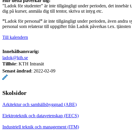
Hur detta påverkar dig:
”Ladok för studenter” är inte tillgängligt under perioden, det innebär t
dig på kurser, anmäla dig till tentor, skriva ut intyg etc.
”
Ladok för personal
”
är inte tillgängligt under perioden, även andra s
personal som relaterar till uppgifter från Ladok påverkas t.ex. tjänste
Till kalendern
Innehållsansvarig:
ladok@kth.se
Tillhör
: KTH Intranät
Senast ändrad
:
2022-02-09
Skolsidor
Arkitektur och samhällsbyggnad (ABE)
Elektroteknik och datavetenskap (EECS)
Industriell teknik och management (ITM)