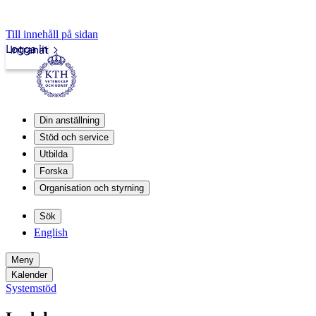
Till innehåll på sidan
Logga in
Intranät
Din anställning
Stöd och service
Utbilda
Forska
Organisation och styrning
Sök
English
Meny
Kalender
Systemstöd