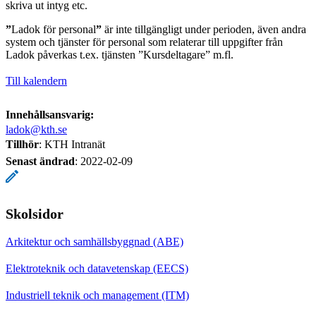
skriva ut intyg etc.
”
Ladok för personal
”
är inte tillgängligt under perioden, även andra
system och tjänster för personal som relaterar till uppgifter från
Ladok påverkas t.ex. tjänsten ”Kursdeltagare” m.fl.
Till kalendern
Innehållsansvarig:
ladok@kth.se
Tillhör
: KTH Intranät
Senast ändrad
:
2022-02-09
Skolsidor
Arkitektur och samhällsbyggnad (ABE)
Elektroteknik och datavetenskap (EECS)
Industriell teknik och management (ITM)