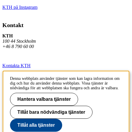
KTH på Instagram
Kontakt
KTH
100 44 Stockholm
+46 8 790 60 00
Kontakta KTH
Jobba på KTH
Denna webbplats använder tjänster som kan lagra information om
dig och hur du använder denna webbplats. Vissa tjänster är
Press och media
nödvändiga för att webbplatsen ska fungera och andra är valbara.
Faktura och betalning KTH
Hantera valbara tjänster
Om KTH:s webbplatser
Tillåt bara nödvändiga tjänster
Tillgänglighetsredogörelse
Tillåt alla tjänster