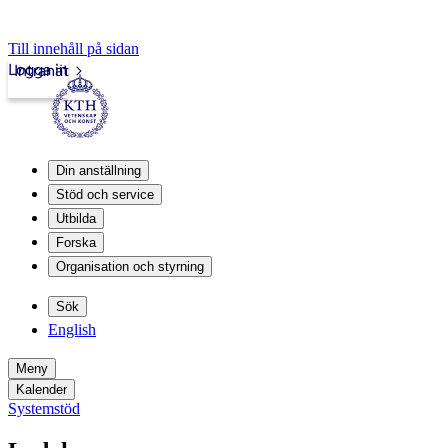
Till innehåll på sidan
Logga in
Intranät
Din anställning
Stöd och service
Utbilda
Forska
Organisation och styrning
Sök
English
Meny
Kalender
Systemstöd