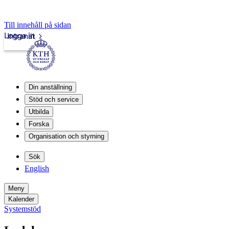
Till innehåll på sidan
Logga in
Intranät
Din anställning
Stöd och service
Utbilda
Forska
Organisation och styrning
Sök
English
Meny
Kalender
Systemstöd